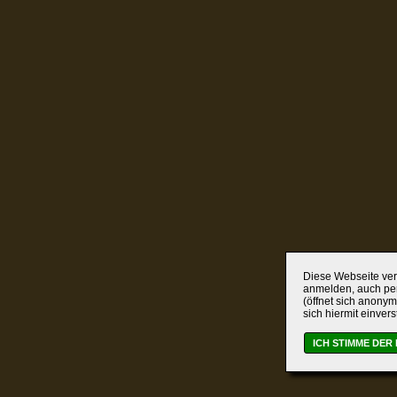
Diese Webseite verw
anmelden, auch per
(öffnet sich anonym
sich hiermit einver