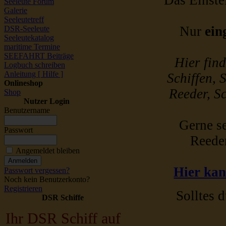
Das Einstel
Seeleute Forum
Galerie
Seeleutetreff
Nur
ein
DSR-Seeleute
Seeleutekatalog
maritime Termine
SEEFAHRT Beiträge
Hier fin
Logbuch schreiben
Anleitung [ Hilfe ]
Schiffen, 
Onlineshop
Reeder, Sc
Shop
Nutzer Login
Benutzername
Gerne se
Passwort
Reede
Angemeldet bleiben
Hier kan
Passwort vergessen?
Noch kein Benutzerkonto?
Registrieren
Solltes d
DSR Schiffe
Ihr DSR Schiff auf