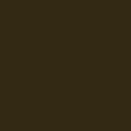
Seefahrt und Seeleute fï¿œr
Seerederei Rostock Reedere
See
Musterrolle-online: die See
Reedereien Marine Binnensc
Schiffsbilder
sitemap DSR-H