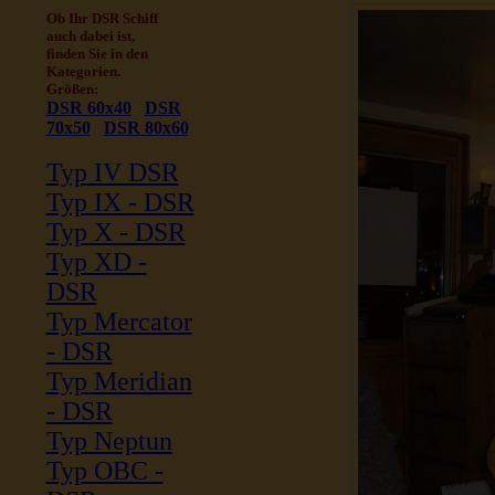
Ob Ihr DSR Schiff
auch dabei ist,
finden Sie in den
Kategorien.
Größen:
DSR 60x40
DSR
70x50
DSR 80x60
Typ IV DSR
Typ IX - DSR
Typ X - DSR
Typ XD -
DSR
Typ Mercator
- DSR
Typ Meridian
- DSR
Typ Neptun
Typ OBC -