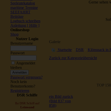
Gerne sehen w
Seeleutekatalog
maritime Termine
SEEFAHRT
Beiträge
Sol
Logbuch schreiben
Anleitung [ Hilfe ]
Onlineshop
Shop
Nutzer Login
Galerie
Benutzername
Startseite
»
DSR
»
Klönsnack in B
Passwort
Zurück zur Kategorieübersicht
Angemeldet
bleiben
Passwort vergessen?
Noch kein
TOP 150
Benutzerkonto?
Registrieren
DSR Schiffe
ein Bild zurück
(Bild 837 von
Ihr DSR Schiff auf
858)
Leinwand