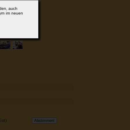
lden, auch
nym im neuen
Gut)