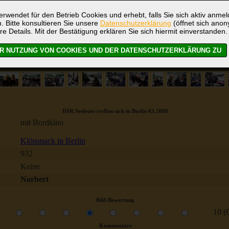
rwendet für den Betrieb Cookies und erhebt, falls Sie sich aktiv anme
. Bitte konsultieren Sie unsere
Datenschutzerklärung
(öffnet sich ano
re Details. Mit der Bestätigung erklären Sie sich hiermit einverstanden.
DSR Seeleute treffen sich in Berlin 03.2008
mit Bordkino
Klönsnack in Berlin
932
Keine
Norbert
Bild-Bewertung
10 (
Kommentare