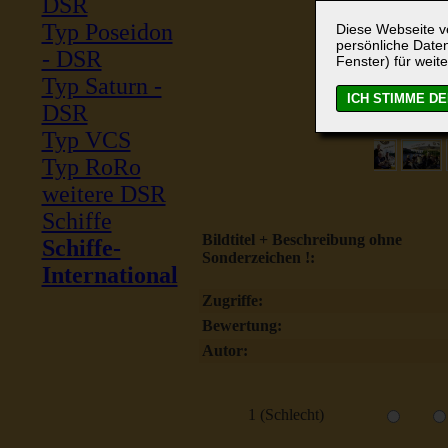
DSR
Typ Poseidon
Diese Webseite ve
persönliche Daten
- DSR
Fenster) für weite
Typ Saturn -
DSR
Typ VCS
Typ RoRo
weitere DSR
Schiffe
Bildtitel + Beschreibung ohne
Schiffe-
Sonderzeichen !:
International
Zugriffe:
Bewertung:
Autor:
1 (Schlecht)