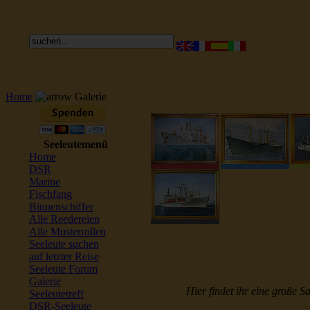
Home
Galerie
Seeleutemenü
Home
DSR
Marine
Fischfang
Binnenschiffer
Alle Reedereien
Alle Musterrollen
Seeleute suchen
auf letzter Reise
Seeleute Forum
Galerie
Hier findet ihr eine große S
Seeleutetreff
DSR-Seeleute