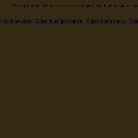
Unregistrierten Benutzern ist es nicht gestattet, Kommentare anzul
:
Hoch bewertet
-
Zuletzt hinzugekommen
-
Zuletzt kommentiert
-
Meis