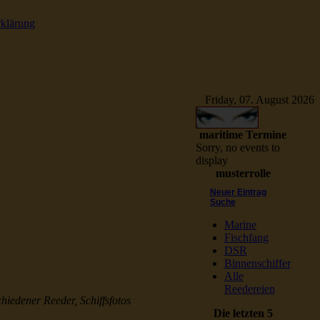
rklärung
e Schiffsbilder
Friday, 07. August 2026
maritime Termine
Sorry, no events to
display
musterrolle
Neuer Eintrag
Suche
Marine
Fischfang
DSR
Binnenschiffer
Alle
Reedereien
chiedener Reeder, Schiffsfotos
Die letzten 5