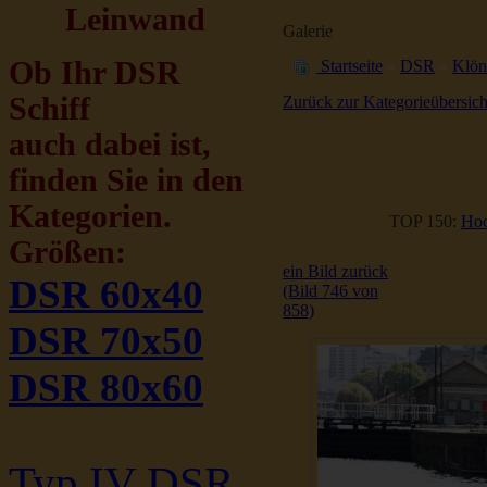
Leinwand
Galerie
Ob Ihr DSR
Startseite
»
DSR
»
Klön
Schiff
Zurück zur Kategorieübersich
auch dabei ist,
finden Sie in den
Kategorien.
TOP 150:
Hoc
Größen:
ein Bild zurück
DSR 60x40
(Bild 746 von
858)
DSR 70x50
DSR 80x60
Typ IV DSR