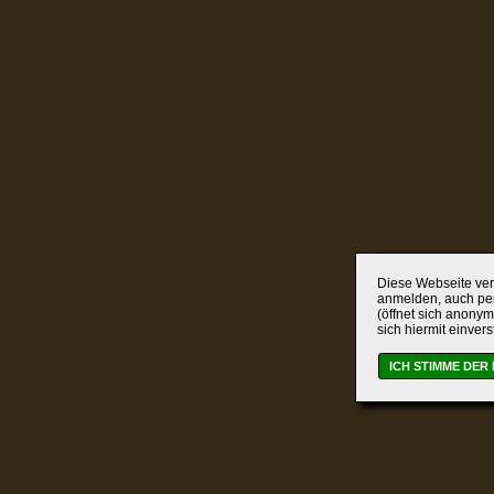
Diese Webseite verw
anmelden, auch per
(öffnet sich anonym
sich hiermit einver