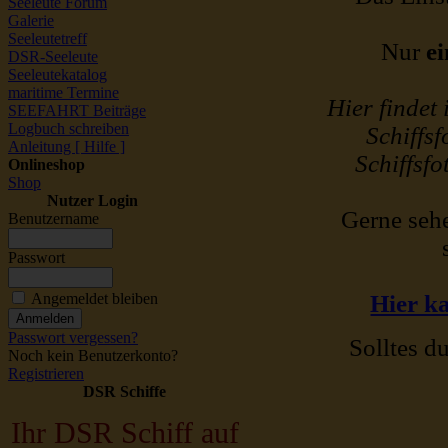
Seeleute Forum
Galerie
Seeleutetreff
Nur
ei
DSR-Seeleute
Seeleutekatalog
maritime Termine
Hier findet
SEEFAHRT Beiträge
Logbuch schreiben
Schiffsf
Anleitung [ Hilfe ]
Schiffsfo
Onlineshop
Shop
Nutzer Login
Gerne sehe
Benutzername
Passwort
Angemeldet bleiben
Hier ka
Passwort vergessen?
Solltes du
Noch kein Benutzerkonto?
Registrieren
DSR Schiffe
Ihr DSR Schiff auf