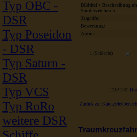
Typ OBC -
Bildtitel + Beschreibung o
Sonderzeichen !:
DSR
Zugriffe:
Bewertung:
Typ Poseidon
Autor:
- DSR
1 (Schlecht)
Typ Saturn -
DSR
Typ VCS
TOP 150:
Hoc
Typ RoRo
Zurück zur Kategorieübersich
weitere DSR
Traumkreuzfahrt
Schiffe