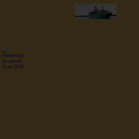
dsr Seeleute und Schiffsbil
Hochseefischer im Ship Se
Fiko Handelsflotte der DD
Seefahrt und Seeleute fï¿œr
Seerederei Rostock Reedere