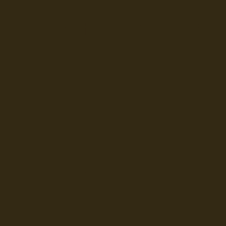
Hochseefischer im Ship Se
Fiko Handelsflotte der DD
Seefahrt und Seeleute fï¿œr
Seerederei Rostock Reedere
See
Musterrolle-online: die See
Reedereien Marine Binnensc
Schiffsbilder
sitemap DSR-H