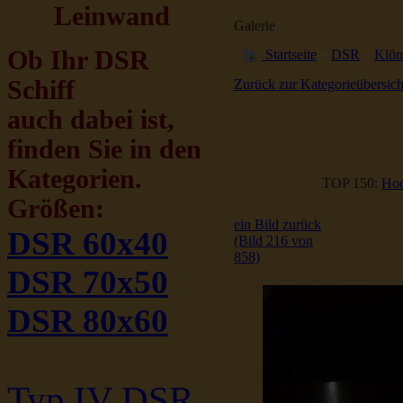
Leinwand
Galerie
Ob Ihr DSR
Startseite
»
DSR
»
Klön
Schiff
Zurück zur Kategorieübersich
auch dabei ist,
finden Sie in den
Kategorien.
TOP 150:
Hoc
Größen:
ein Bild zurück
DSR 60x40
(Bild 216 von
858)
DSR 70x50
DSR 80x60
Typ IV DSR