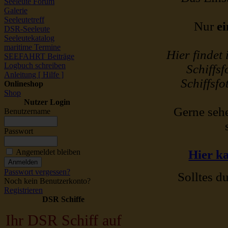
Seeleute Forum
Galerie
Seeleutetreff
Nur
ei
DSR-Seeleute
Seeleutekatalog
maritime Termine
Hier findet
SEEFAHRT Beiträge
Logbuch schreiben
Schiffsf
Anleitung [ Hilfe ]
Schiffsfo
Onlineshop
Shop
Nutzer Login
Gerne sehe
Benutzername
Passwort
Angemeldet bleiben
Hier ka
Passwort vergessen?
Solltes du
Noch kein Benutzerkonto?
Registrieren
DSR Schiffe
Ihr DSR Schiff auf