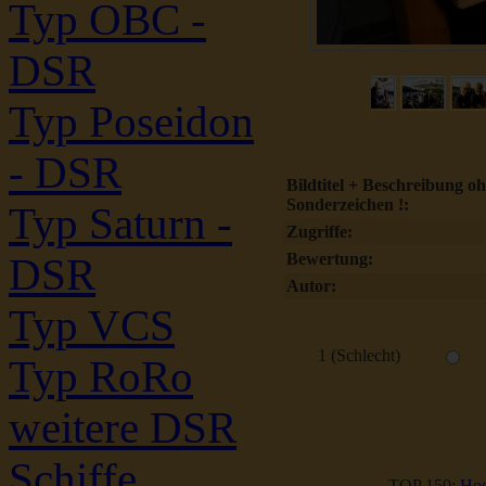
Typ OBC -
DSR
Typ Poseidon
- DSR
Bildtitel + Beschreibung o
Sonderzeichen !:
Typ Saturn -
Zugriffe:
Bewertung:
DSR
Autor:
Typ VCS
1 (Schlecht)
Typ RoRo
weitere DSR
Schiffe
TOP 150:
Hoc