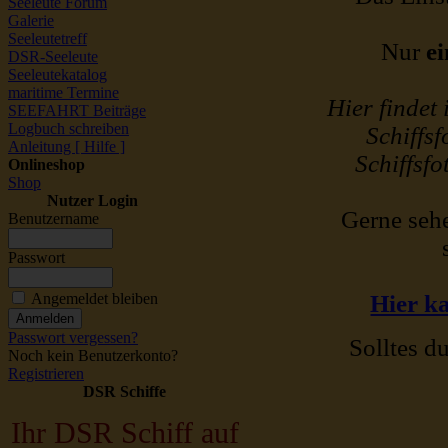
Seeleute Forum
Galerie
Seeleutetreff
Nur
ei
DSR-Seeleute
Seeleutekatalog
maritime Termine
Hier findet
SEEFAHRT Beiträge
Logbuch schreiben
Schiffsf
Anleitung [ Hilfe ]
Schiffsfo
Onlineshop
Shop
Nutzer Login
Gerne sehe
Benutzername
Passwort
Angemeldet bleiben
Hier ka
Passwort vergessen?
Solltes du
Noch kein Benutzerkonto?
Registrieren
DSR Schiffe
Ihr DSR Schiff auf