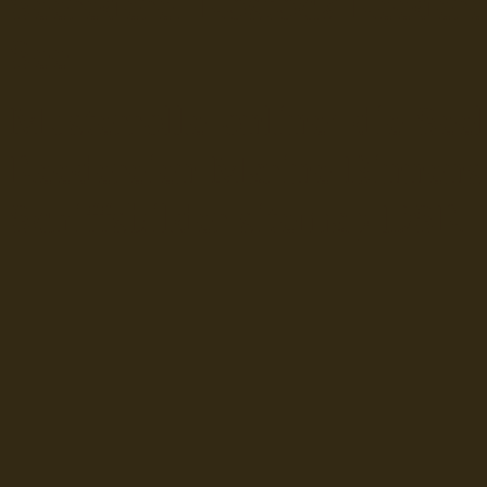
Seerederei Rostock Reedere
See
Musterrolle-online: die See
Reedereien Marine Binnensc
Schiffsbilder
sitemap DSR-H