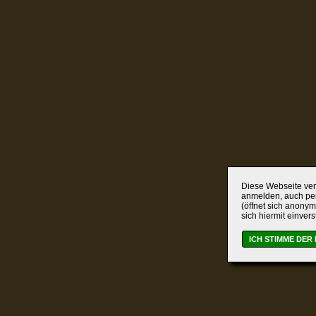
Diese Webseite verw
anmelden, auch per
(öffnet sich anonym
sich hiermit einver