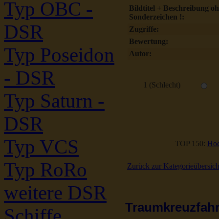
Typ OBC -
Bildtitel + Beschreibung o
Sonderzeichen !:
DSR
Zugriffe:
Bewertung:
Typ Poseidon
Autor:
- DSR
1 (Schlecht)
Typ Saturn -
DSR
Typ VCS
TOP 150:
Hoc
Typ RoRo
Zurück zur Kategorieübersich
weitere DSR
Traumkreuzfahrt
Schiffe