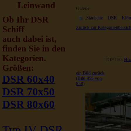
Leinwand
Galerie
Ob Ihr DSR
Startseite
»
DSR
»
Klön
Schiff
Zurück zur Kategorieübersich
auch dabei ist,
finden Sie in den
Kategorien.
TOP 150:
Hoc
Größen:
ein Bild zurück
DSR 60x40
(Bild 855 von
858)
DSR 70x50
DSR 80x60
Typ IV DSR