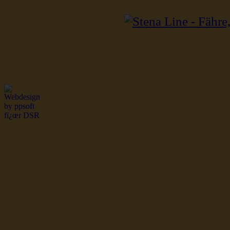
dsr Seeleute und Schiffsbil
Hochseefischer im Ship Se
Fiko Handelsflotte der DD
Seefahrt und Seeleute fï¿œr