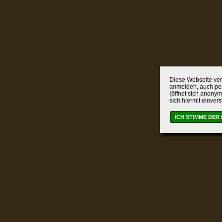
Diese Webseite verw
anmelden, auch per
(öffnet sich anonym
sich hiermit einver