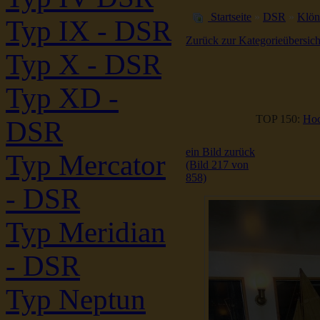
Startseite
»
DSR
»
Klön
Typ IX - DSR
Zurück zur Kategorieübersich
Typ X - DSR
Typ XD -
TOP 150:
Hoc
DSR
ein Bild zurück
Typ Mercator
(Bild 217 von
858)
- DSR
Typ Meridian
- DSR
Typ Neptun