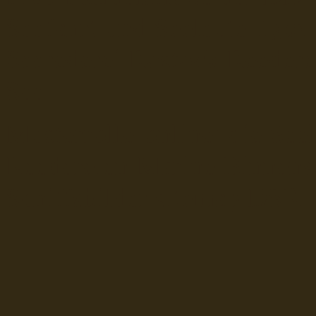
Seefahrt und Seeleute fï¿œr
Seerederei Rostock Reedere
See
Musterrolle-online: die See
Reedereien Marine Binnensc
Schiffsbilder
sitemap DSR-H