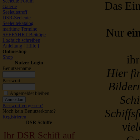
Seeleute Forum
Das Ein
Galerie
Seeleutetreff
DSR-Seeleute
Seeleutekatalog
maritime Termine
Nur
ei
SEEFAHRT Beiträge
Logbuch schreiben
Anleitung [ Hilfe ]
Onlineshop
ih
Shop
Nutzer Login
Benutzername
Hier f
Passwort
Bildern
Angemeldet bleiben
Schi
Passwort vergessen?
Schiffs
Noch kein Benutzerkonto?
Registrieren
DSR Schiffe
vie
Ihr DSR Schiff auf