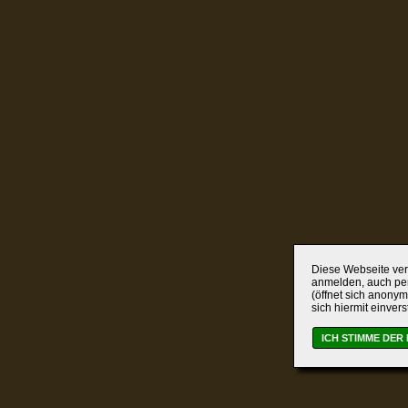
Diese Webseite verw
anmelden, auch per
(öffnet sich anonym
sich hiermit einver