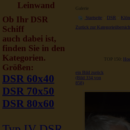
Leinwand
Galerie
Ob Ihr DSR
Startseite
»
DSR
»
Klön
Schiff
Zurück zur Kategorieübersich
auch dabei ist,
finden Sie in den
Kategorien.
TOP 150:
Hoc
Größen:
ein Bild zurück
DSR 60x40
(Bild 334 von
858)
DSR 70x50
DSR 80x60
Typ IV DSR