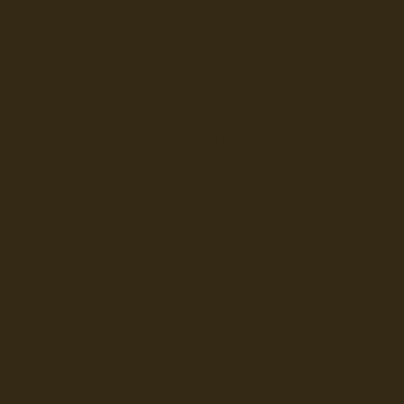
Seefahrt und Seeleute fï¿œr
Seerederei Rostock Reedere
See
Musterrolle-online: die See
Reedereien Marine Binnensc
Schiffsbilder
sitemap DSR-H