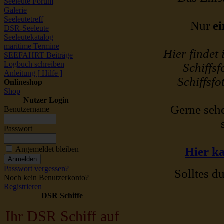
Seeleute Forum
Galerie
Seeleutetreff
Nur
ei
DSR-Seeleute
Seeleutekatalog
maritime Termine
Hier findet
SEEFAHRT Beiträge
Logbuch schreiben
Schiffsf
Anleitung [ Hilfe ]
Schiffsfo
Onlineshop
Shop
Nutzer Login
Gerne sehe
Benutzername
Passwort
Angemeldet bleiben
Hier ka
Passwort vergessen?
Solltes du
Noch kein Benutzerkonto?
Registrieren
DSR Schiffe
Ihr DSR Schiff auf