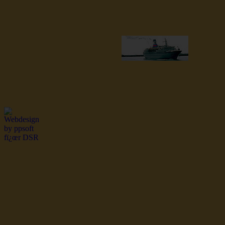
dsr Seeleute und Schiffsbil
Hochseefischer im Ship Se
Fiko Handelsflotte der DD