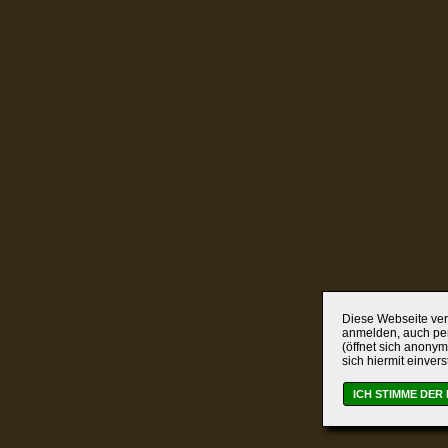
Diese Webseite verw
anmelden, auch per
(öffnet sich anonym
sich hiermit einver