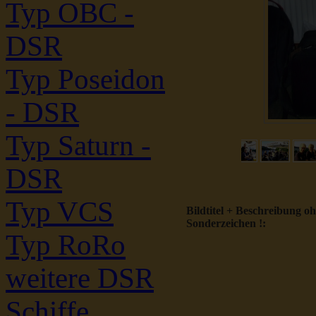
Typ OBC -
DSR
Typ Poseidon
- DSR
Typ Saturn -
DSR
Typ VCS
Bildtitel + Beschreibung o
Sonderzeichen !:
Typ RoRo
weitere DSR
Schiffe