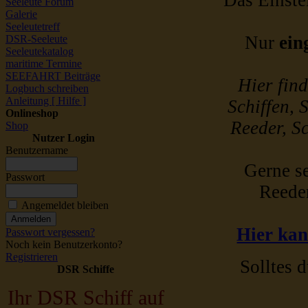
Das Einstel
Seeleute Forum
Galerie
Seeleutetreff
Nur
ein
DSR-Seeleute
Seeleutekatalog
maritime Termine
SEEFAHRT Beiträge
Hier fin
Logbuch schreiben
Anleitung [ Hilfe ]
Schiffen, 
Onlineshop
Reeder, Sc
Shop
Nutzer Login
Benutzername
Gerne se
Passwort
Reede
Angemeldet bleiben
Hier kan
Passwort vergessen?
Noch kein Benutzerkonto?
Registrieren
Solltes d
DSR Schiffe
Ihr DSR Schiff auf