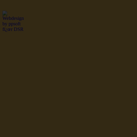
dsr Seeleute und Schiffsbil
Hochseefischer im Ship Se
Fiko Handelsflotte der DD
Seefahrt und Seeleute fï¿œr
Seerederei Rostock Reedere
See
Musterrolle-online: die See