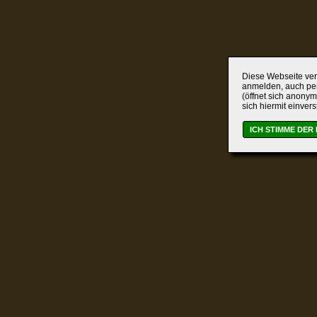
Diese Webseite verw
anmelden, auch per
(öffnet sich anonym
sich hiermit einver