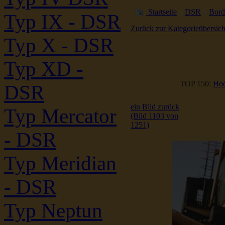
Startseite
»
DSR
»
Bord
Typ IX - DSR
Zurück zur Kategorieübersich
Typ X - DSR
Typ XD -
TOP 150:
Hoc
DSR
ein Bild zurück
Typ Mercator
(Bild 1103 von
1251)
- DSR
Typ Meridian
- DSR
Typ Neptun