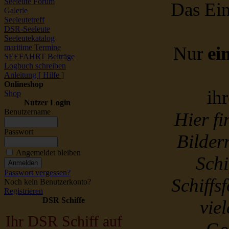
Seeleute Forum
Das Ein
Galerie
Seeleutetreff
DSR-Seeleute
Seeleutekatalog
maritime Termine
Nur
ei
SEEFAHRT Beiträge
Logbuch schreiben
Anleitung [ Hilfe ]
Onlineshop
ih
Shop
Nutzer Login
Benutzername
Hier f
Passwort
Bildern
Angemeldet bleiben
Schi
Passwort vergessen?
Schiffs
Noch kein Benutzerkonto?
Registrieren
DSR Schiffe
vie
Ihr DSR Schiff auf