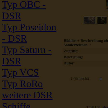
Typ OBC -
DSR
Typ Poseidon
- DSR
Bildtitel + Beschreibung o
Sonderzeichen !:
Typ Saturn -
Zugriffe:
Bewertung:
DSR
Autor:
Typ VCS
1 (Schlecht)
Typ RoRo
weitere DSR
Schiffe
TOP 150:
Hoc