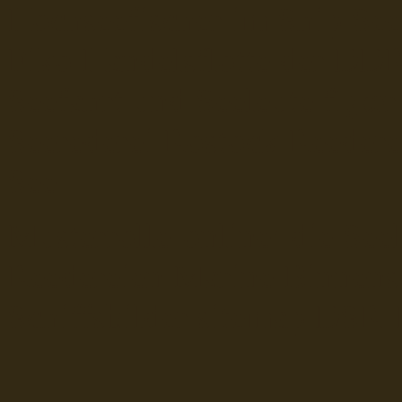
Hochseefischer im Ship Se
Fiko Handelsflotte der DD
Seefahrt und Seeleute fï¿œr
Seerederei Rostock Reedere
See
Musterrolle-online: die See
Reedereien Marine Binnensc
Schiffsbilder
sitemap DSR-H