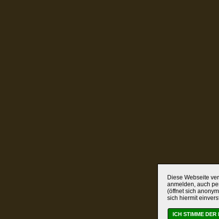
Diese Webseite verw
anmelden, auch per
(öffnet sich anonym
sich hiermit einver