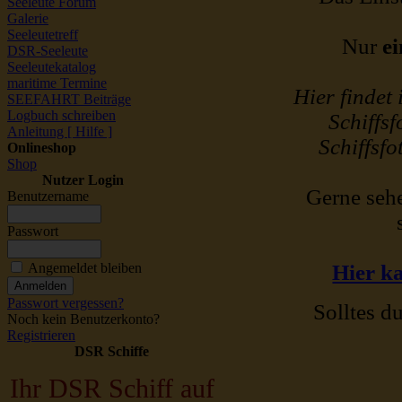
Seeleute Forum
Galerie
Seeleutetreff
Nur
ei
DSR-Seeleute
Seeleutekatalog
maritime Termine
Hier findet
SEEFAHRT Beiträge
Logbuch schreiben
Schiffsf
Anleitung [ Hilfe ]
Schiffsfo
Onlineshop
Shop
Nutzer Login
Gerne sehe
Benutzername
Passwort
Angemeldet bleiben
Hier ka
Passwort vergessen?
Solltes du
Noch kein Benutzerkonto?
Registrieren
DSR Schiffe
Ihr DSR Schiff auf