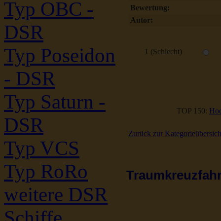
Typ OBC -
Bewertung:
Autor:
DSR
Typ Poseidon
1 (Schlecht)
- DSR
Typ Saturn -
TOP 150:
Hoc
DSR
Zurück zur Kategorieübersich
Typ VCS
Typ RoRo
Traumkreuzfahrt
weitere DSR
Schiffe