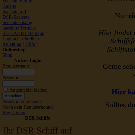
Seeleute Forum
Galerie
Seeleutetreff
Nur
ei
DSR-Seeleute
Seeleutekatalog
maritime Termine
Hier findet
SEEFAHRT Beiträge
Logbuch schreiben
Schiffsf
Anleitung [ Hilfe ]
Schiffsfo
Onlineshop
Shop
Nutzer Login
Gerne sehe
Benutzername
Passwort
Angemeldet bleiben
Hier ka
Passwort vergessen?
Solltes du
Noch kein Benutzerkonto?
Registrieren
DSR Schiffe
Ihr DSR Schiff auf