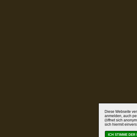
Diese Webseite verw
anmelden, auch per
(öffnet sich anonym
sich hiermit einver