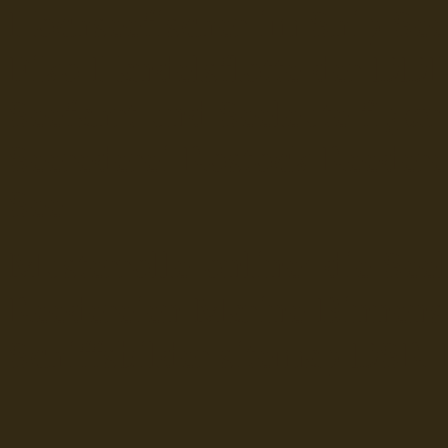
Hochseefischer im Ship Se
Fiko Handelsflotte der DD
Seefahrt und Seeleute fï¿œr
Seerederei Rostock Reedere
See
Musterrolle-online: die See
Reedereien Marine Binnensc
Schiffsbilder
sitemap DSR-H