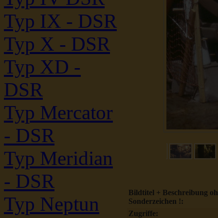
Typ IX - DSR
Typ X - DSR
Typ XD -
DSR
Typ Mercator
- DSR
Typ Meridian
- DSR
Bildtitel + Beschreibung o
Typ Neptun
Sonderzeichen !:
Zugriffe: