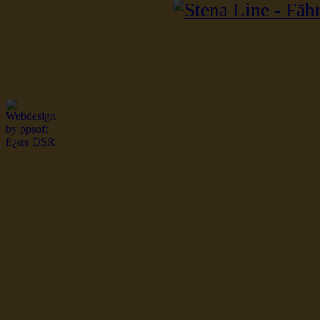
dsr Seeleute und Schiffsbil
Hochseefischer im Ship Se
Fiko Handelsflotte der DD
Seefahrt und Seeleute fï¿œr
Seerederei Rostock Reedere