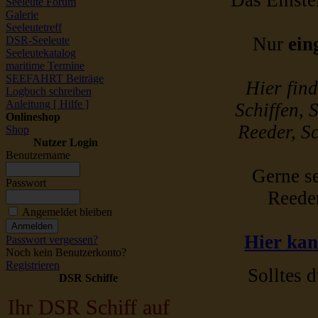
Das Einstel
Seeleute Forum
Galerie
Seeleutetreff
Nur
ein
DSR-Seeleute
Seeleutekatalog
maritime Termine
SEEFAHRT Beiträge
Hier fin
Logbuch schreiben
Anleitung [ Hilfe ]
Schiffen, 
Onlineshop
Reeder, Sc
Shop
Nutzer Login
Benutzername
Gerne se
Passwort
Reede
Angemeldet bleiben
Hier kan
Passwort vergessen?
Noch kein Benutzerkonto?
Registrieren
Solltes d
DSR Schiffe
Ihr DSR Schiff auf