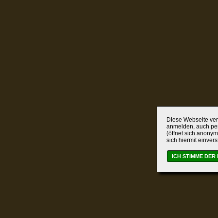
Diese Webseite verw
anmelden, auch per
(öffnet sich anonym
sich hiermit einver