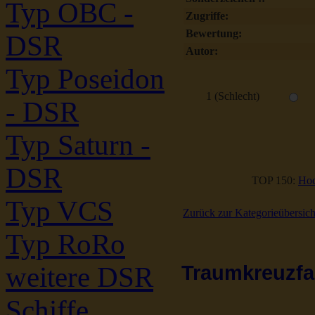
Typ OBC -
Zugriffe:
Bewertung:
DSR
Autor:
Typ Poseidon
1 (Schlecht)
- DSR
Typ Saturn -
DSR
TOP 150:
Hoc
Typ VCS
Zurück zur Kategorieübersich
Typ RoRo
Traumkreuzfah
weitere DSR
Schiffe