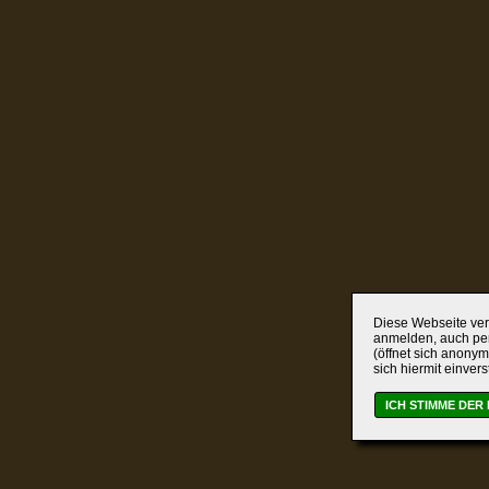
Diese Webseite verw
anmelden, auch per
(öffnet sich anonym
sich hiermit einver