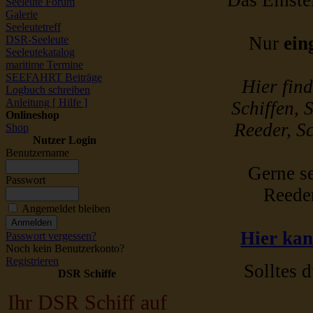
Das Einstel
Seeleute Forum
Galerie
Seeleutetreff
Nur
ein
DSR-Seeleute
Seeleutekatalog
maritime Termine
SEEFAHRT Beiträge
Hier fin
Logbuch schreiben
Anleitung [ Hilfe ]
Schiffen, 
Onlineshop
Reeder, Sc
Shop
Nutzer Login
Benutzername
Gerne se
Passwort
Reede
Angemeldet bleiben
Hier kan
Passwort vergessen?
Noch kein Benutzerkonto?
Registrieren
Solltes d
DSR Schiffe
Ihr DSR Schiff auf