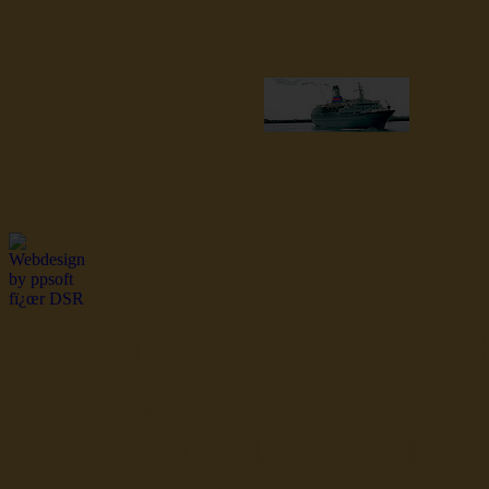
dsr Seeleute und Schiffsbil
Hochseefischer im Ship Se
Fiko Handelsflotte der DD