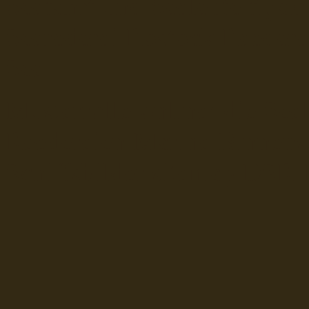
Seefahrt und Seeleute fï¿œr
Seerederei Rostock Reedere
See
Musterrolle-online: die See
Reedereien Marine Binnensc
Schiffsbilder
sitemap DSR-H