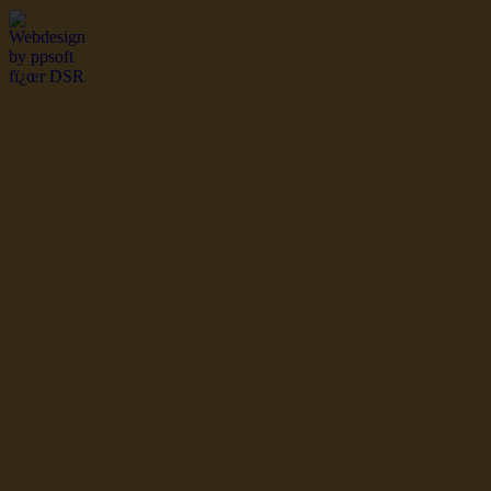
dsr Seeleute und Schiffsbil
Hochseefischer im Ship Se
Fiko Handelsflotte der DD
Seefahrt und Seeleute fï¿œr
Seerederei Rostock Reedere
See
Musterrolle-online: die See