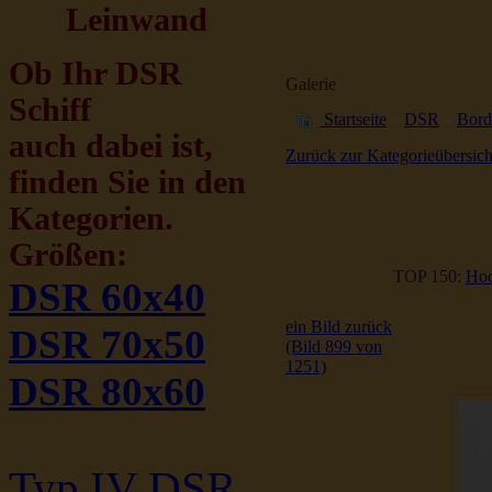
Leinwand
Ob Ihr DSR
Galerie
Schiff
Startseite
»
DSR
»
Bord
auch dabei ist,
Zurück zur Kategorieübersich
finden Sie in den
Kategorien.
Größen:
TOP 150:
Hoc
DSR 60x40
ein Bild zurück
DSR 70x50
(Bild 899 von
1251)
DSR 80x60
Typ IV DSR