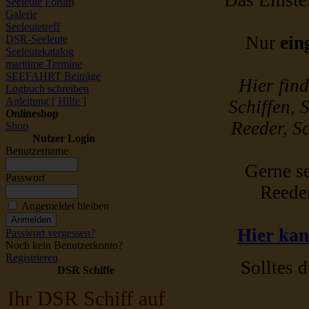
Das Einstel
Seeleute Forum
Galerie
Seeleutetreff
Nur
ein
DSR-Seeleute
Seeleutekatalog
maritime Termine
SEEFAHRT Beiträge
Hier fin
Logbuch schreiben
Anleitung [ Hilfe ]
Schiffen, 
Onlineshop
Reeder, Sc
Shop
Nutzer Login
Benutzername
Gerne se
Passwort
Reede
Angemeldet bleiben
Hier kan
Passwort vergessen?
Noch kein Benutzerkonto?
Registrieren
Solltes d
DSR Schiffe
Ihr DSR Schiff auf