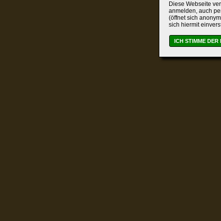
Diese Webseite verw
anmelden, auch per
(öffnet sich anonym
sich hiermit einver