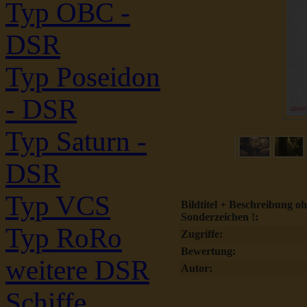
Typ OBC -
DSR
Typ Poseidon
- DSR
Typ Saturn -
DSR
Typ VCS
Bildtitel + Beschreibung o
Sonderzeichen !:
Typ RoRo
Zugriffe:
Bewertung:
weitere DSR
Autor:
Schiffe