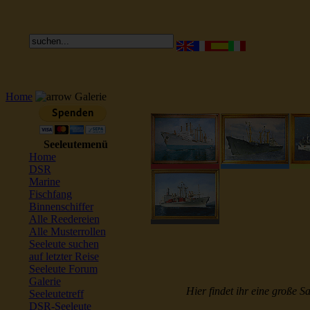
Home
Galerie
Seeleutemenü
Home
DSR
Marine
Fischfang
Binnenschiffer
Alle Reedereien
Alle Musterrollen
Seeleute suchen
auf letzter Reise
Seeleute Forum
Galerie
Hier findet ihr eine große S
Seeleutetreff
DSR-Seeleute