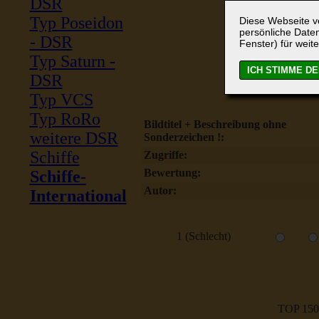
DSR
Typ Poseidon
Diese Webseite ve
persönliche Daten
- DSR
Fenster) für weite
Typ Saturn -
DSR
Typ VCS
Typ RoRo
Bildtitel + Beschreibung ohne
weitere DSR
Sonderzeichen !:
Schiffe
Zugriffe:
Bewertung:
Schiffe-
Autor:
International
1 (Schlecht)
TOP 150