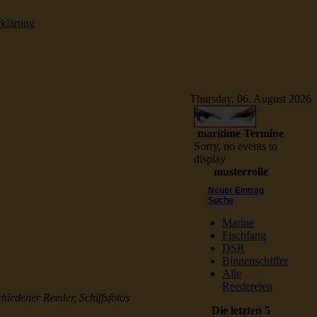
rklärung
e Schiffsbilder
Thursday, 06. August 2026
maritime Termine
Sorry, no events to
display
musterrolle
Neuer Eintrag
Suche
Marine
Fischfang
DSR
Binnenschiffer
Alle
Reedereien
chiedener Reeder, Schiffsfotos
Die letzten 5