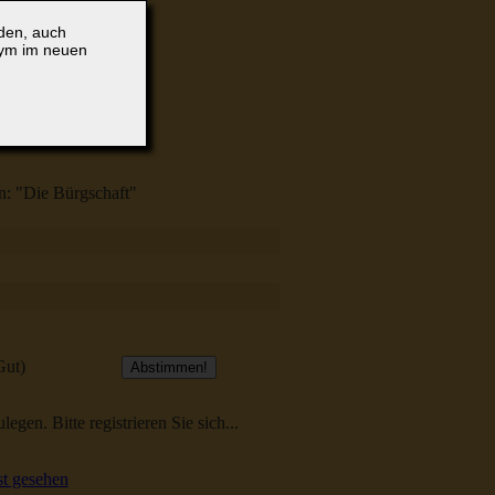
lden, auch
nym im neuen
on: "Die Bürgschaft"
Gut)
egen. Bitte registrieren Sie sich...
t gesehen