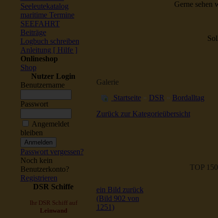
Gerne sehen w
Seeleutekatalog
maritime Termine
SEEFAHRT
Beiträge
Sol
Logbuch schreiben
Anleitung [ Hilfe ]
Onlineshop
Shop
Nutzer Login
Galerie
Benutzername
Startseite
»
DSR
»
Bordalltag
Passwort
Zurück zur Kategorieübersicht
Angemeldet
bleiben
Passwort vergessen?
Noch kein
TOP 150
Benutzerkonto?
Registrieren
DSR Schiffe
ein Bild zurück
(Bild 902 von
Ihr DSR Schiff auf
1251)
Leinwand