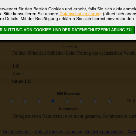
rwendet für den Betrieb Cookies und erhebt, falls Sie sich aktiv anme
. Bitte konsultieren Sie unsere
Datenschutzerklärung
(öffnet sich ano
re Details. Mit der Bestätigung erklären Sie sich hiermit einverstanden.
Ronneburg
Funker -Friedrich Seibicke- beim Vortrag der sächsischen Versi
148
Keine
hauer123
Bild-Bewertung
10 (
Kommentare
Unregistrierten Benutzern ist es nicht gestattet, Kommentare anzul
:
Hoch bewertet
-
Zuletzt hinzugekommen
-
Zuletzt kommentiert
-
Meis