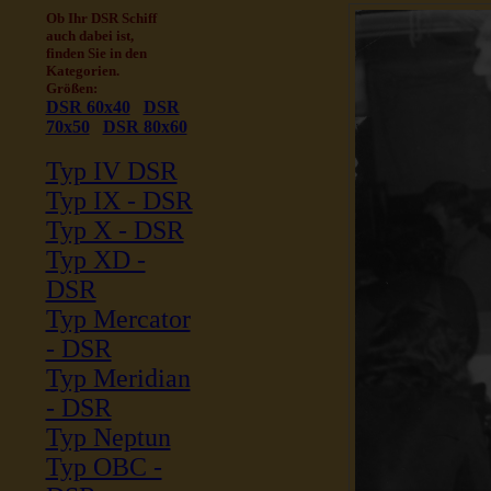
Ob Ihr DSR Schiff
auch dabei ist,
finden Sie in den
Kategorien.
Größen:
DSR 60x40
DSR
70x50
DSR 80x60
Typ IV DSR
Typ IX - DSR
Typ X - DSR
Typ XD -
DSR
Typ Mercator
- DSR
Typ Meridian
- DSR
Typ Neptun
Typ OBC -