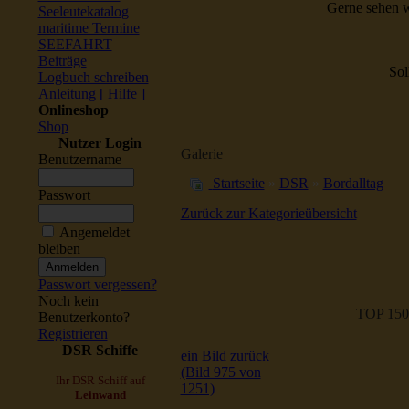
Gerne sehen w
Seeleutekatalog
maritime Termine
SEEFAHRT
Beiträge
Sol
Logbuch schreiben
Anleitung [ Hilfe ]
Onlineshop
Shop
Nutzer Login
Galerie
Benutzername
Startseite
»
DSR
»
Bordalltag
Passwort
Zurück zur Kategorieübersicht
Angemeldet
bleiben
Passwort vergessen?
Noch kein
TOP 150
Benutzerkonto?
Registrieren
DSR Schiffe
ein Bild zurück
(Bild 975 von
Ihr DSR Schiff auf
1251)
Leinwand