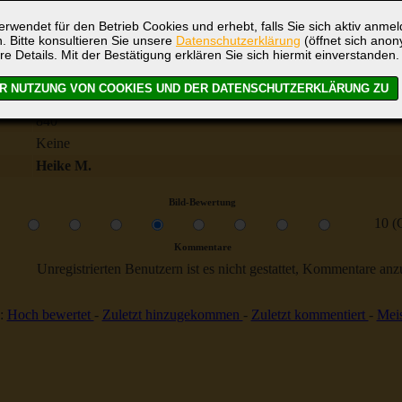
rwendet für den Betrieb Cookies und erhebt, falls Sie sich aktiv anme
. Bitte konsultieren Sie unsere
Datenschutzerklärung
(öffnet sich ano
re Details. Mit der Bestätigung erklären Sie sich hiermit einverstanden.
Schwerin
Kaffeebunkern
840
Keine
Heike M.
Bild-Bewertung
10 (
Kommentare
Unregistrierten Benutzern ist es nicht gestattet, Kommentare anzul
:
Hoch bewertet
-
Zuletzt hinzugekommen
-
Zuletzt kommentiert
-
Meis