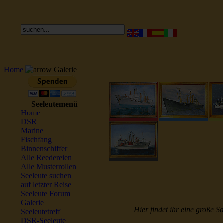
Home
Galerie
Seeleutemenü
Home
DSR
Marine
Fischfang
Binnenschiffer
Alle Reedereien
Alle Musterrollen
Seeleute suchen
auf letzter Reise
Seeleute Forum
Galerie
Hier findet ihr eine große S
Seeleutetreff
DSR-Seeleute