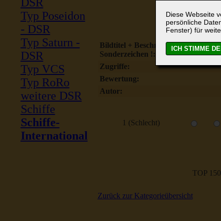
DSR
Typ Poseidon
Diese Webseite ve
persönliche Daten
- DSR
Fenster) für weite
Typ Saturn -
Bildtitel + Beschreibung ohne
DSR
Sonderzeichen !:
Zugriffe:
Typ VCS
Bewertung:
Typ RoRo
Autor:
weitere DSR
Schiffe
Schiffe-
1 (Schlecht)
International
TOP 150
Zurück zur Kategorieübersicht