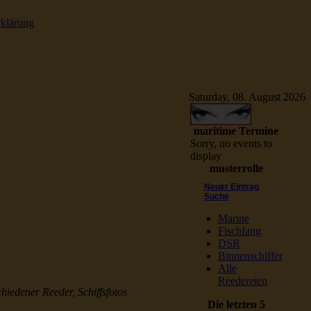
rklärung
e Schiffsbilder
Saturday, 08. August 2026
maritime Termine
Sorry, no events to
display
musterrolle
Neuer Eintrag
Suche
Marine
Fischfang
DSR
Binnenschiffer
Alle
Reedereien
chiedener Reeder, Schiffsfotos
Die letzten 5