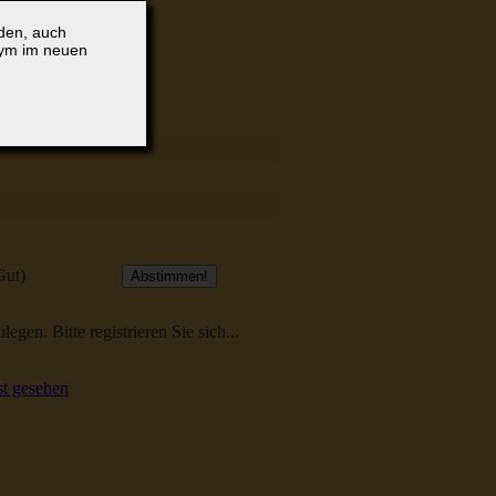
lden, auch
nym im neuen
Gut)
egen. Bitte registrieren Sie sich...
t gesehen