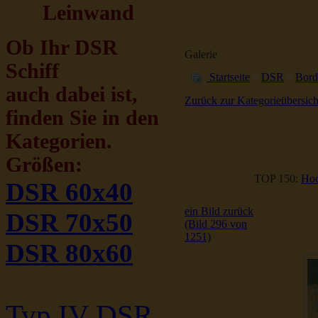
Leinwand
Ob Ihr DSR
Galerie
Schiff
Startseite
»
DSR
»
Bord
auch dabei ist,
Zurück zur Kategorieübersich
finden Sie in den
Kategorien.
Größen:
TOP 150:
Hoc
DSR 60x40
ein Bild zurück
DSR 70x50
(Bild 296 von
1251)
DSR 80x60
Typ IV DSR