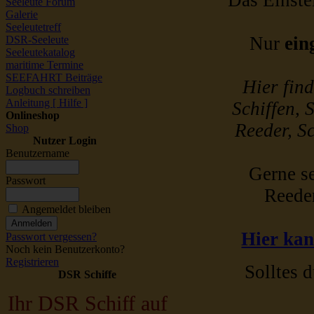
Das Einstel
Seeleute Forum
Galerie
Seeleutetreff
Nur
ein
DSR-Seeleute
Seeleutekatalog
maritime Termine
SEEFAHRT Beiträge
Hier fin
Logbuch schreiben
Anleitung [ Hilfe ]
Schiffen, 
Onlineshop
Reeder, Sc
Shop
Nutzer Login
Benutzername
Gerne se
Passwort
Reede
Angemeldet bleiben
Hier kan
Passwort vergessen?
Noch kein Benutzerkonto?
Registrieren
Solltes d
DSR Schiffe
Ihr DSR Schiff auf