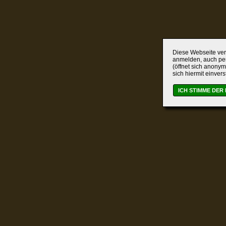
Diese Webseite verw
anmelden, auch per
(öffnet sich anonym
sich hiermit einver