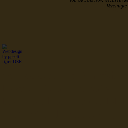
Von Okt. bis Nov. wechseln M
Vereinigt
http://www.muster
dsr Seeleute und Schiffsbil
Hochseefischer im Ship Se
Fiko Handelsflotte der DD
Seefahrt und Seeleute fï¿œr
Seerederei Rostock Reedere