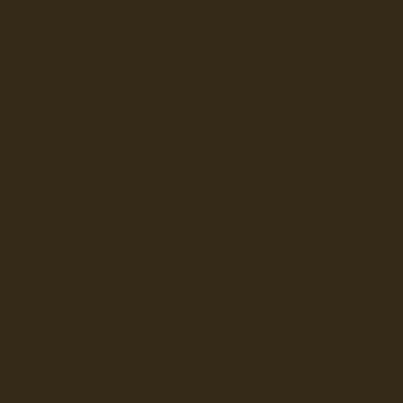
Hochseefischer im Ship Se
Fiko Handelsflotte der DD
Seefahrt und Seeleute fï¿œr
Seerederei Rostock Reedere
See
Musterrolle-online: die See
Reedereien Marine Binnensc
Schiffsbilder
sitemap DSR-H