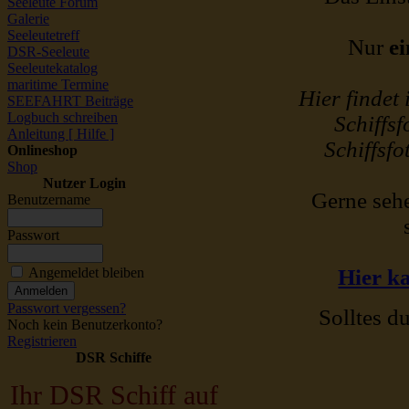
Seeleute Forum
Galerie
Seeleutetreff
Nur
ei
DSR-Seeleute
Seeleutekatalog
maritime Termine
Hier findet
SEEFAHRT Beiträge
Logbuch schreiben
Schiffsf
Anleitung [ Hilfe ]
Schiffsfo
Onlineshop
Shop
Nutzer Login
Gerne sehe
Benutzername
Passwort
Angemeldet bleiben
Hier ka
Passwort vergessen?
Solltes du
Noch kein Benutzerkonto?
Registrieren
DSR Schiffe
Ihr DSR Schiff auf