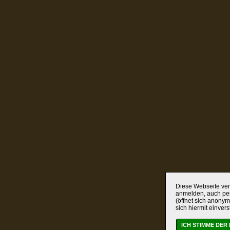
Diese Webseite verw
anmelden, auch per
(öffnet sich anonym
sich hiermit einver