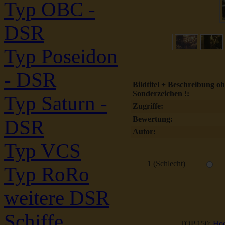
Typ OBC -
DSR
Typ Poseidon
- DSR
Bildtitel + Beschreibung o
Sonderzeichen !:
Typ Saturn -
Zugriffe:
Bewertung:
DSR
Autor:
Typ VCS
1 (Schlecht)
Typ RoRo
weitere DSR
Schiffe
TOP 150:
Hoc