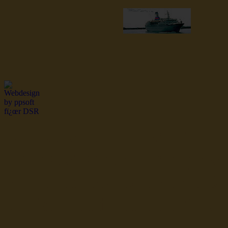
dsr Seeleute und Schiffsbil
Hochseefischer im Ship Se
Fiko Handelsflotte der DD
Seefahrt und Seeleute fï¿œr
Seerederei Rostock Reedere