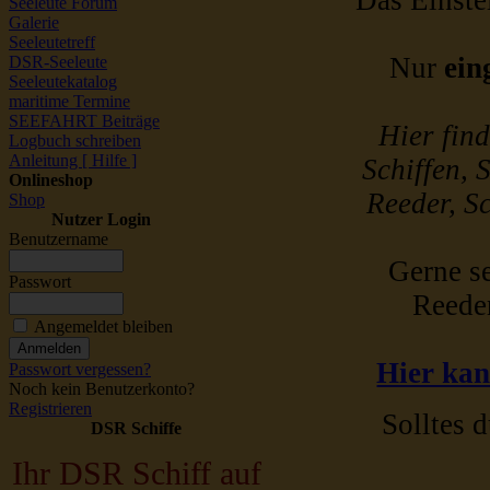
Das Einstel
Seeleute Forum
Galerie
Seeleutetreff
Nur
ein
DSR-Seeleute
Seeleutekatalog
maritime Termine
SEEFAHRT Beiträge
Hier fin
Logbuch schreiben
Anleitung [ Hilfe ]
Schiffen, 
Onlineshop
Reeder, Sc
Shop
Nutzer Login
Benutzername
Gerne se
Passwort
Reede
Angemeldet bleiben
Hier kan
Passwort vergessen?
Noch kein Benutzerkonto?
Registrieren
Solltes d
DSR Schiffe
Ihr DSR Schiff auf