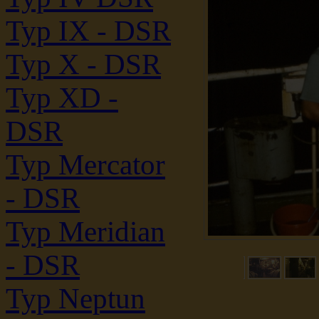
Typ IX - DSR
Typ X - DSR
Typ XD -
DSR
Typ Mercator
- DSR
Typ Meridian
- DSR
Typ Neptun