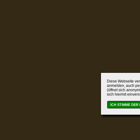
Diese Webseite verw
anmelden, auch per
(öffnet sich anonym
sich hiermit einver