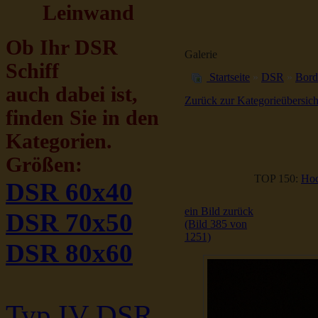
Leinwand
Ob Ihr DSR
Galerie
Schiff
Startseite
»
DSR
»
Bord
auch dabei ist,
Zurück zur Kategorieübersich
finden Sie in den
Kategorien.
Größen:
TOP 150:
Hoc
DSR 60x40
ein Bild zurück
DSR 70x50
(Bild 385 von
1251)
DSR 80x60
Typ IV DSR