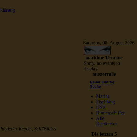
rklärung
e Schiffsbilder
Saturday, 08. August 2026
maritime Termine
Sorry, no events to
display
musterrolle
Neuer Eintrag
Suche
Marine
Fischfang
DSR
Binnenschiffer
Alle
Reedereien
chiedener Reeder, Schiffsfotos
Die letzten 5