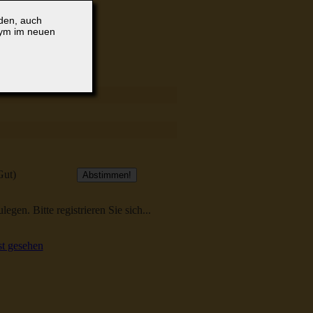
lden, auch
nym im neuen
Gut)
egen. Bitte registrieren Sie sich...
t gesehen