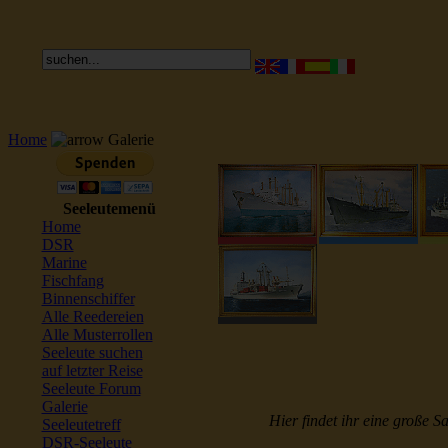
Home
Galerie
Seeleutemenü
Home
DSR
Marine
Fischfang
Binnenschiffer
Alle Reedereien
Alle Musterrollen
Seeleute suchen
auf letzter Reise
Seeleute Forum
Galerie
Hier findet ihr eine große S
Seeleutetreff
DSR-Seeleute