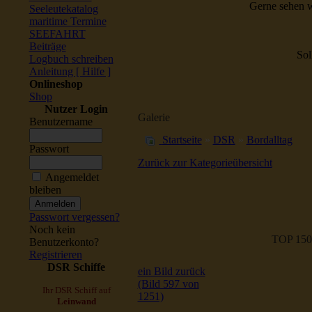
Gerne sehen w
Seeleutekatalog
maritime Termine
SEEFAHRT
Beiträge
Sol
Logbuch schreiben
Anleitung [ Hilfe ]
Onlineshop
Shop
Nutzer Login
Galerie
Benutzername
Startseite
»
DSR
»
Bordalltag
Passwort
Zurück zur Kategorieübersicht
Angemeldet
bleiben
Passwort vergessen?
Noch kein
TOP 150
Benutzerkonto?
Registrieren
DSR Schiffe
ein Bild zurück
(Bild 597 von
Ihr DSR Schiff auf
1251)
Leinwand