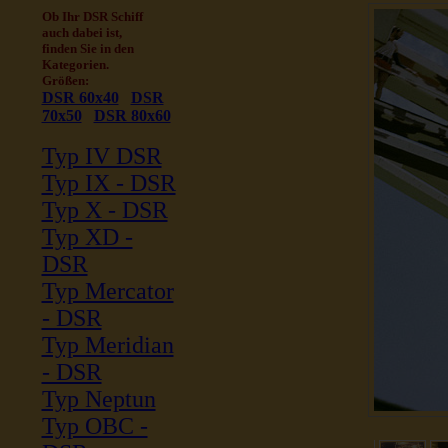
Ob Ihr DSR Schiff
auch dabei ist,
finden Sie in den
Kategorien.
Größen:
DSR 60x40
DSR
70x50
DSR 80x60
Typ IV DSR
Typ IX - DSR
Typ X - DSR
Typ XD -
DSR
Typ Mercator
- DSR
Typ Meridian
- DSR
Typ Neptun
Typ OBC -