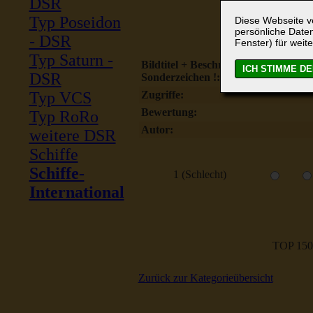
DSR
Typ Poseidon
Diese Webseite ve
persönliche Daten
- DSR
Fenster) für weite
Typ Saturn -
Bildtitel + Beschreibung ohne
DSR
Sonderzeichen !:
Typ VCS
Zugriffe:
Bewertung:
Typ RoRo
Autor:
weitere DSR
Schiffe
Schiffe-
1 (Schlecht)
International
TOP 150
Zurück zur Kategorieübersicht