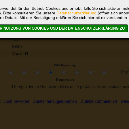
rwendet für den Betrieb Cookies und erhebt, falls Sie sich aktiv anme
. Bitte konsultieren Sie unsere
Datenschutzerklärung
(öffnet sich ano
re Details. Mit der Bestätigung erklären Sie sich hiermit einverstanden.
Hennigsdorf
arbeiten am Kranausleger 1988
461
Keine
Mario H
Bild-Bewertung
10 (
Kommentare
Unregistrierten Benutzern ist es nicht gestattet, Kommentare anzul
:
Hoch bewertet
-
Zuletzt hinzugekommen
-
Zuletzt kommentiert
-
Meis