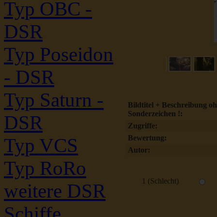
Typ OBC -
DSR
Typ Poseidon
- DSR
Typ Saturn -
Bildtitel + Beschreibung o
Sonderzeichen !:
DSR
Zugriffe:
Bewertung:
Typ VCS
Autor:
Typ RoRo
1 (Schlecht)
weitere DSR
Schiffe