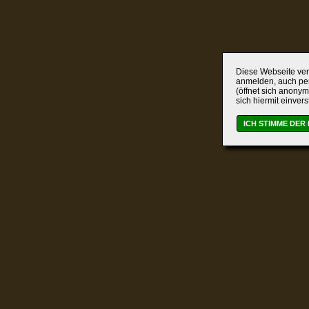
Diese Webseite verw
anmelden, auch per
(öffnet sich anonym
sich hiermit einver