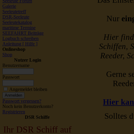
Das Einstel
Seeleute Forum
Galerie
Seeleutetreff
Nur
ein
DSR-Seeleute
Seeleutekatalog
maritime Termine
SEEFAHRT Beiträge
Hier fin
Logbuch schreiben
Anleitung [ Hilfe ]
Schiffen, 
Onlineshop
Reeder, Sc
Shop
Nutzer Login
Benutzername
Gerne se
Passwort
Reede
Angemeldet bleiben
Hier kan
Passwort vergessen?
Noch kein Benutzerkonto?
Registrieren
Solltes d
DSR Schiffe
Ihr DSR Schiff auf