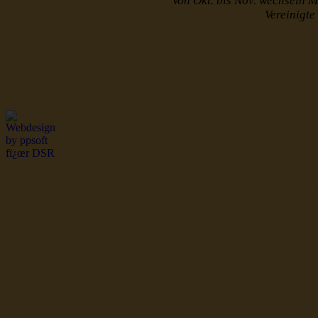
Von Okt. bis Nov. wechseln M
Vereinigt
http://www.muster
dsr Seeleute und Schiffsbil
Hochseefischer im Ship Se
Fiko Handelsflotte der DD
Seefahrt und Seeleute fï¿œr
Seerederei Rostock Reedere