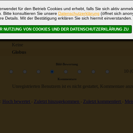
rwendet für den Betrieb Cookies und erhebt, falls Sie sich aktiv anme
. Bitte konsultieren Sie unsere
Datenschutzerklärung
(öffnet sich ano
re Details. Mit der Bestätigung erklären Sie sich hiermit einverstanden.
Völkerfreundschaft
293
Keine
Globus
Bild-Bewertung
10 (
Kommentare
Unregistrierten Benutzern ist es nicht gestattet, Kommentare anzul
:
Hoch bewertet
-
Zuletzt hinzugekommen
-
Zuletzt kommentiert
-
Meis