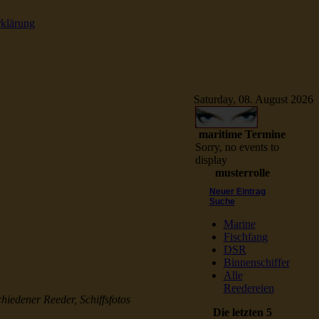
rklärung
e Schiffsbilder
Saturday, 08. August 2026
maritime Termine
Sorry, no events to
display
musterrolle
Neuer Eintrag
Suche
Marine
Fischfang
DSR
Binnenschiffer
Alle
Reedereien
chiedener Reeder, Schiffsfotos
Die letzten 5