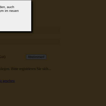
lden, auch
nym im neuen
Gut)
egen. Bitte registrieren Sie sich...
t gesehen