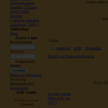
Gerne sehen w
Seeleutekatalog
maritime Termine
SEEFAHRT
Beiträge
Sol
Logbuch schreiben
Anleitung [ Hilfe ]
Onlineshop
Shop
Nutzer Login
Galerie
Benutzername
Startseite
»
DSR
»
Bordalltag
Passwort
Zurück zur Kategorieübersicht
Angemeldet
bleiben
Passwort vergessen?
Noch kein
TOP 150
Benutzerkonto?
Registrieren
DSR Schiffe
ein Bild zurück
(Bild 1199 von
Ihr DSR Schiff auf
1251)
Leinwand