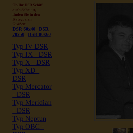
Ob Ihr DSR Schiff
auch dabei ist,
finden Sie in den
Kategorien.
Größen:
DSR 60x40
DSR
70x50
DSR 80x60
Typ IV DSR
Typ IX - DSR
Typ X - DSR
Typ XD -
DSR
Typ Mercator
- DSR
Typ Meridian
- DSR
Typ Neptun
Typ OBC -