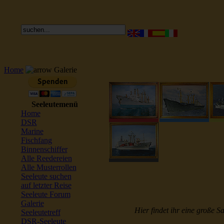
Home
Galerie
Seeleutemenü
Home
DSR
Marine
Fischfang
Binnenschiffer
Alle Reedereien
Alle Musterrollen
Seeleute suchen
auf letzter Reise
Seeleute Forum
Galerie
Hier findet ihr eine große S
Seeleutetreff
DSR-Seeleute