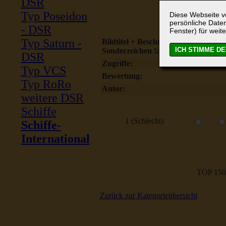
DSR
Typ Poseidon
Diese Webseite ve
persönliche Daten
- DSR
Fenster) für weite
Typ Saturn -
Bildtitel + Beschreibung ohne
Sonderzeichen !:
DSR
Zugriffe:
Typ VCS
Bewertung:
Typ RoRo
Autor:
weitere DSR
Schiffe
1 (Schlecht)
Schiffe-
International
TOP 150
Zurück zur Kategorieübersicht