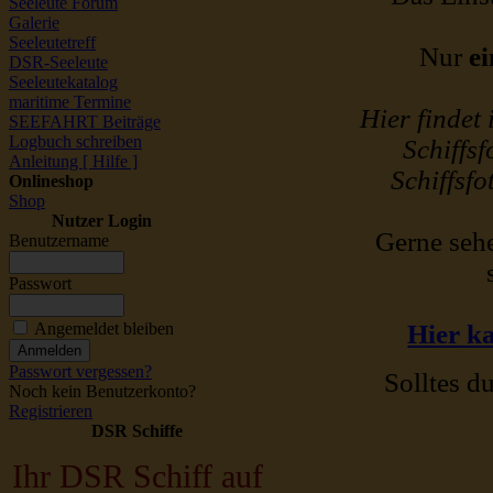
Seeleute Forum
Galerie
Seeleutetreff
Nur
ei
DSR-Seeleute
Seeleutekatalog
maritime Termine
Hier findet
SEEFAHRT Beiträge
Logbuch schreiben
Schiffsf
Anleitung [ Hilfe ]
Schiffsfo
Onlineshop
Shop
Nutzer Login
Gerne sehe
Benutzername
Passwort
Angemeldet bleiben
Hier ka
Passwort vergessen?
Solltes du
Noch kein Benutzerkonto?
Registrieren
DSR Schiffe
Ihr DSR Schiff auf