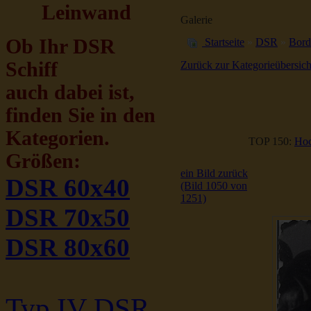
Leinwand
Galerie
Ob Ihr DSR
Startseite
»
DSR
»
Bord
Schiff
Zurück zur Kategorieübersich
auch dabei ist,
finden Sie in den
Kategorien.
TOP 150:
Hoc
Größen:
ein Bild zurück
DSR 60x40
(Bild 1050 von
1251)
DSR 70x50
DSR 80x60
Typ IV DSR