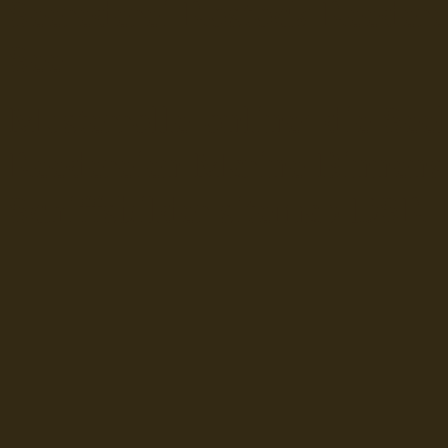
Seerederei Rostock Reedere
See
Musterrolle-online: die See
Reedereien Marine Binnensc
Schiffsbilder
sitemap DSR-H