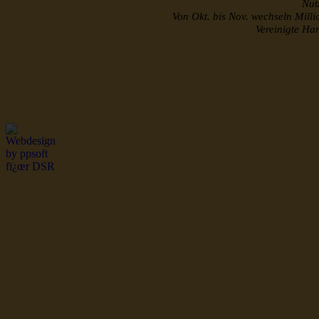
Nutz
Von Okt. bis Nov. wechseln Mill
Vereinigte H
http://www.musterroll
dsr Seeleute und Schiffsbil
Hochseefischer im Ship Se
Fiko Handelsflotte der DD
Seefahrt und Seeleute fï¿œr