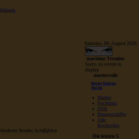
rklärung
e Schiffsbilder
Saturday, 08. August 2026
maritime Termine
Sorry, no events to
display
musterrolle
Neuer Eintrag
Suche
Marine
Fischfang
DSR
Binnenschiffer
Alle
Reedereien
chiedener Reeder, Schiffsfotos
Die letzten 5