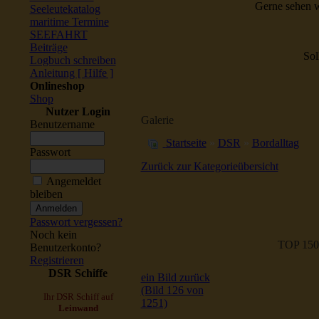
Gerne sehen w
Seeleutekatalog
maritime Termine
SEEFAHRT
Beiträge
Sol
Logbuch schreiben
Anleitung [ Hilfe ]
Onlineshop
Shop
Nutzer Login
Galerie
Benutzername
Startseite
»
DSR
»
Bordalltag
Passwort
Zurück zur Kategorieübersicht
Angemeldet
bleiben
Passwort vergessen?
Noch kein
TOP 150
Benutzerkonto?
Registrieren
DSR Schiffe
ein Bild zurück
(Bild 126 von
Ihr DSR Schiff auf
1251)
Leinwand