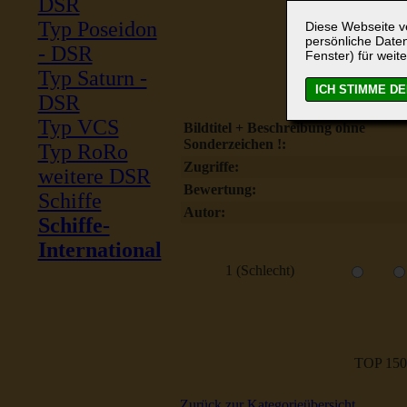
DSR
Typ Poseidon
Diese Webseite ve
persönliche Daten
- DSR
Fenster) für weite
Typ Saturn -
DSR
Typ VCS
Bildtitel + Beschreibung ohne
Sonderzeichen !:
Typ RoRo
Zugriffe:
weitere DSR
Bewertung:
Schiffe
Autor:
Schiffe-
International
1 (Schlecht)
TOP 150
Zurück zur Kategorieübersicht