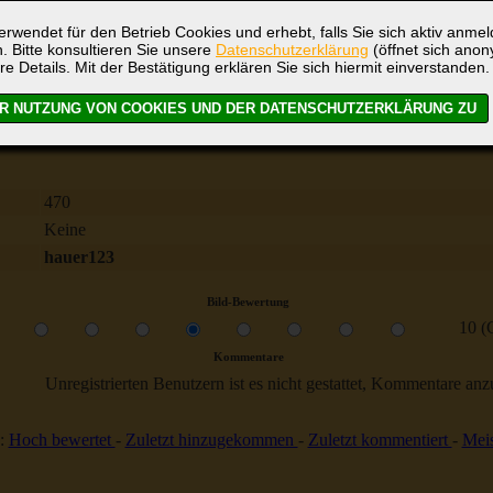
rwendet für den Betrieb Cookies und erhebt, falls Sie sich aktiv anme
. Bitte konsultieren Sie unsere
Datenschutzerklärung
(öffnet sich ano
re Details. Mit der Bestätigung erklären Sie sich hiermit einverstanden.
Brocken
470
Keine
hauer123
Bild-Bewertung
10 (
Kommentare
Unregistrierten Benutzern ist es nicht gestattet, Kommentare anzul
:
Hoch bewertet
-
Zuletzt hinzugekommen
-
Zuletzt kommentiert
-
Meis