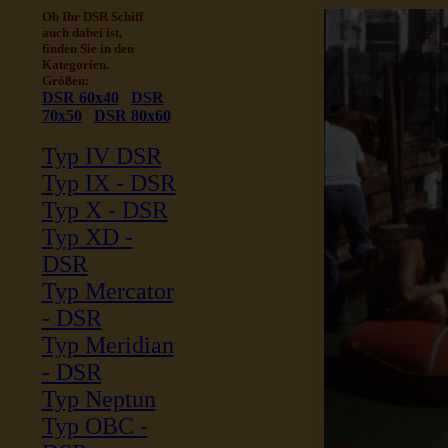
Ob Ihr DSR Schiff
auch dabei ist,
finden Sie in den
Kategorien.
Größen:
DSR 60x40
DSR
70x50
DSR 80x60
Typ IV DSR
Typ IX - DSR
Typ X - DSR
Typ XD -
DSR
Typ Mercator
- DSR
Typ Meridian
- DSR
Typ Neptun
Typ OBC -