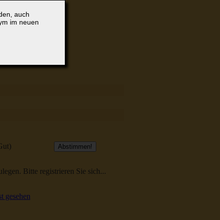
lden, auch
nym im neuen
Gut)
egen. Bitte registrieren Sie sich...
t gesehen