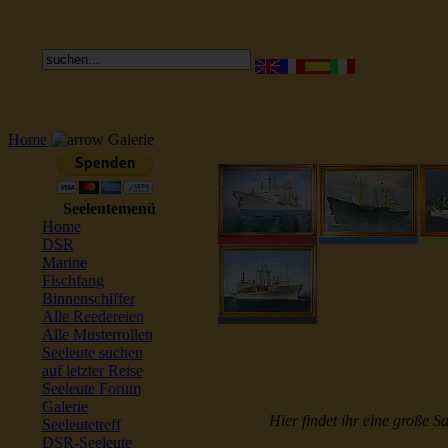
Home
Galerie
Seeleutemenü
Home
DSR
Marine
Fischfang
Binnenschiffer
Alle Reedereien
Alle Musterrollen
Seeleute suchen
auf letzter Reise
Seeleute Forum
Galerie
Hier findet ihr eine große S
Seeleutetreff
DSR-Seeleute