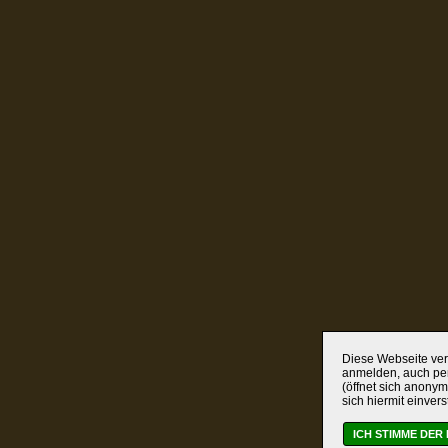
Diese Webseite verw
anmelden, auch per
(öffnet sich anonym
sich hiermit einver