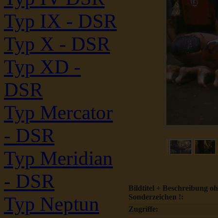
Typ IX - DSR
Typ X - DSR
Typ XD -
DSR
Typ Mercator
- DSR
Typ Meridian
- DSR
Bildtitel + Beschreibung o
Sonderzeichen !:
Typ Neptun
Zugriffe: