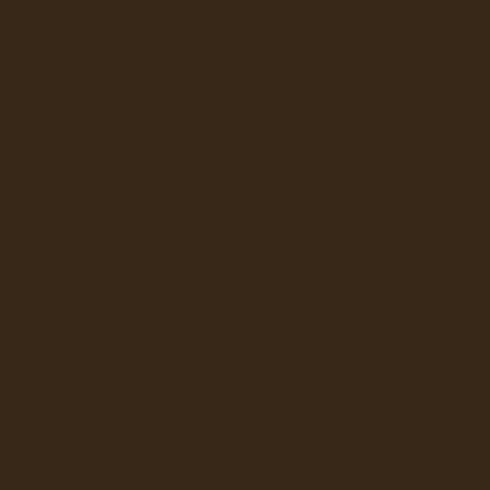
Hochseefischer im Ship Se
Fiko Handelsflotte der DD
Seefahrt und Seeleute fï¿œr
Seerederei Rostock Reedere
See
Musterrolle-online: die See
Reedereien Marine Binnensc
Schiffsbilder
sitemap DSR-H