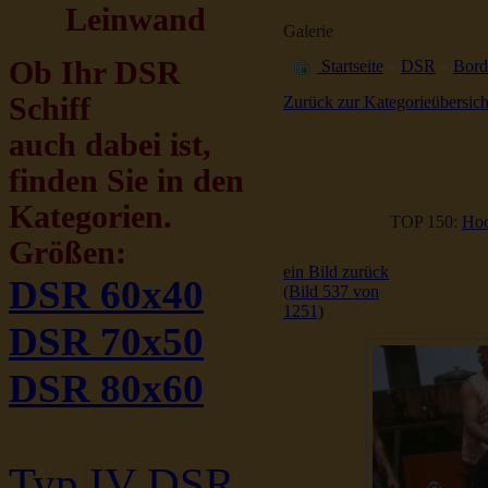
Leinwand
Galerie
Ob Ihr DSR
Startseite
»
DSR
»
Bord
Schiff
Zurück zur Kategorieübersich
auch dabei ist,
finden Sie in den
Kategorien.
TOP 150:
Hoc
Größen:
ein Bild zurück
DSR 60x40
(Bild 537 von
1251)
DSR 70x50
DSR 80x60
Typ IV DSR