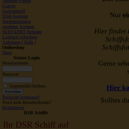
Seeleute Forum
Galerie
Seeleutetreff
Nur
ei
DSR-Seeleute
Seeleutekatalog
maritime Termine
Hier findet
SEEFAHRT Beiträge
Logbuch schreiben
Schiffsf
Anleitung [ Hilfe ]
Schiffsfo
Onlineshop
Shop
Nutzer Login
Gerne sehe
Benutzername
Passwort
Angemeldet bleiben
Hier ka
Passwort vergessen?
Solltes du
Noch kein Benutzerkonto?
Registrieren
DSR Schiffe
Ihr DSR Schiff auf