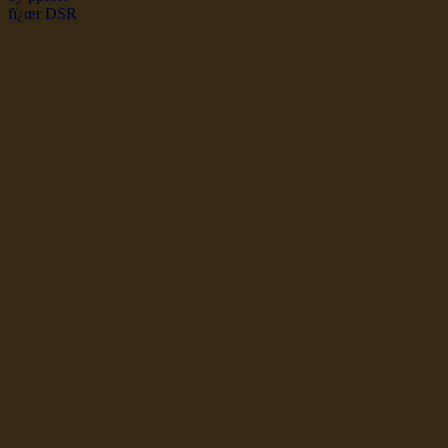
dsr Seeleute und Schiffsbil
Hochseefischer im Ship Se
Fiko Handelsflotte der DD
Seefahrt und Seeleute fï¿œr
Seerederei Rostock Reedere
See
Musterrolle-online: die See
Reedereien Marine Binnensc
Schiffsbilder
sitemap DSR-H