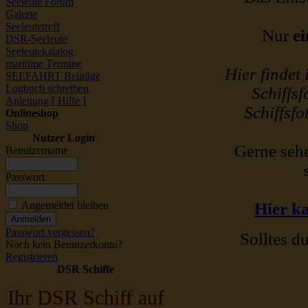
Seeleute Forum
Galerie
Seeleutetreff
Nur
ei
DSR-Seeleute
Seeleutekatalog
maritime Termine
Hier findet
SEEFAHRT Beiträge
Logbuch schreiben
Schiffsf
Anleitung [ Hilfe ]
Schiffsfo
Onlineshop
Shop
Nutzer Login
Gerne sehe
Benutzername
Passwort
Angemeldet bleiben
Hier ka
Passwort vergessen?
Solltes du
Noch kein Benutzerkonto?
Registrieren
DSR Schiffe
Ihr DSR Schiff auf