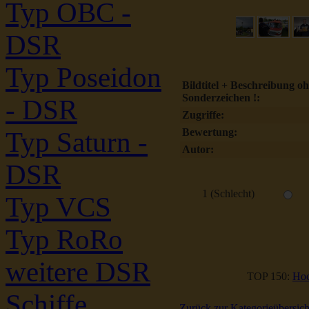
Typ OBC -
DSR
Typ Poseidon
Bildtitel + Beschreibung o
Sonderzeichen !:
- DSR
Zugriffe:
Bewertung:
Typ Saturn -
Autor:
DSR
1 (Schlecht)
Typ VCS
Typ RoRo
weitere DSR
TOP 150:
Hoc
Schiffe
Zurück zur Kategorieübersich