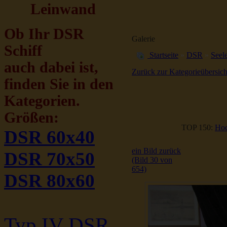
Leinwand
Ob Ihr DSR
Galerie
Schiff
Startseite
»
DSR
»
Seele
auch dabei ist,
Zurück zur Kategorieübersich
finden Sie in den
Kategorien.
Größen:
TOP 150:
Hoc
DSR 60x40
ein Bild zurück
DSR 70x50
(Bild 30 von
654)
DSR 80x60
Typ IV DSR