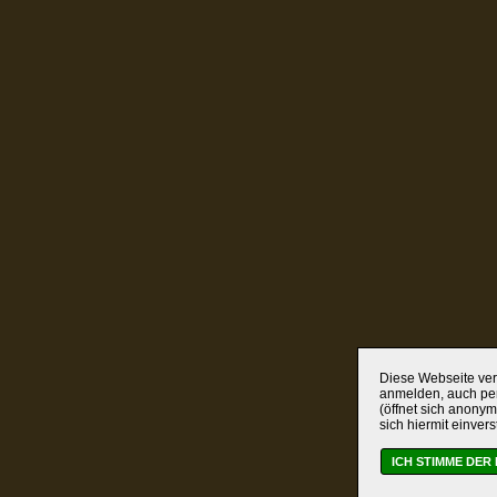
Diese Webseite verw
anmelden, auch per
(öffnet sich anonym
sich hiermit einver