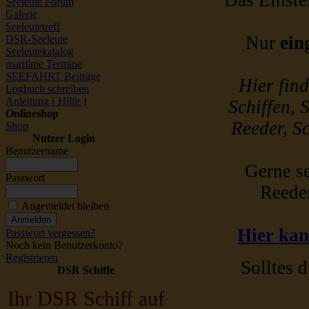
Das Einstel
Seeleute Forum
Galerie
Seeleutetreff
Nur
ein
DSR-Seeleute
Seeleutekatalog
maritime Termine
SEEFAHRT Beiträge
Hier fin
Logbuch schreiben
Anleitung [ Hilfe ]
Schiffen, 
Onlineshop
Reeder, Sc
Shop
Nutzer Login
Benutzername
Gerne se
Passwort
Reede
Angemeldet bleiben
Hier kan
Passwort vergessen?
Noch kein Benutzerkonto?
Registrieren
Solltes d
DSR Schiffe
Ihr DSR Schiff auf