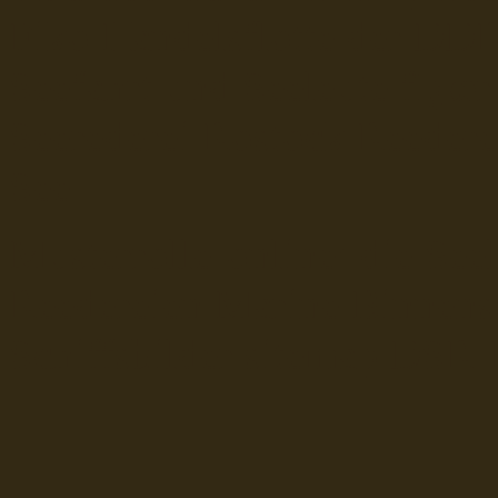
Fiko Handelsflotte der DD
Seefahrt und Seeleute fï¿œr
Seerederei Rostock Reedere
See
Musterrolle-online: die See
Reedereien Marine Binnensc
Schiffsbilder
sitemap DSR-H