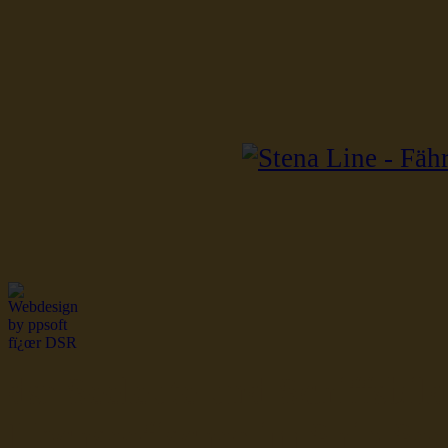
dsr Seeleute und Schiffsbil
Hochseefischer im Ship Se