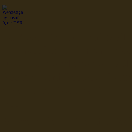
dsr Seeleute und Schiffsbil
Hochseefischer im Ship Se
Fiko Handelsflotte der DD
Seefahrt und Seeleute fï¿œr
Seerederei Rostock Reedere
See
Musterrolle-online: die See