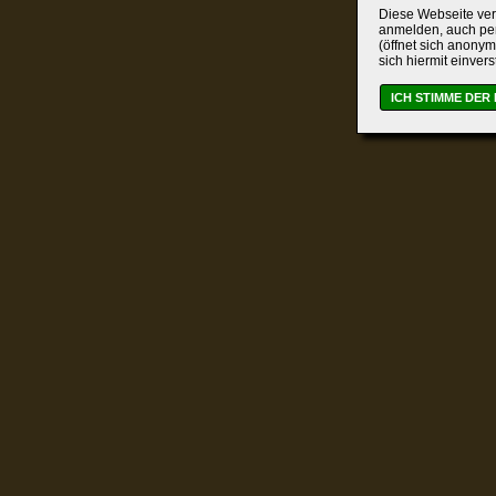
Diese Webseite verw
anmelden, auch per
(öffnet sich anonym
sich hiermit einver