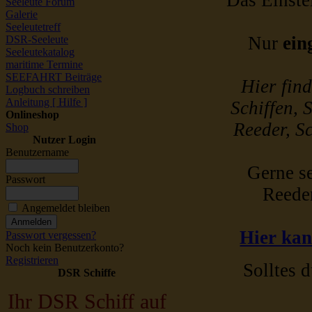
Das Einstel
Seeleute Forum
Galerie
Seeleutetreff
Nur
ein
DSR-Seeleute
Seeleutekatalog
maritime Termine
SEEFAHRT Beiträge
Hier fin
Logbuch schreiben
Anleitung [ Hilfe ]
Schiffen, 
Onlineshop
Reeder, Sc
Shop
Nutzer Login
Benutzername
Gerne se
Passwort
Reede
Angemeldet bleiben
Hier kan
Passwort vergessen?
Noch kein Benutzerkonto?
Registrieren
Solltes d
DSR Schiffe
Ihr DSR Schiff auf