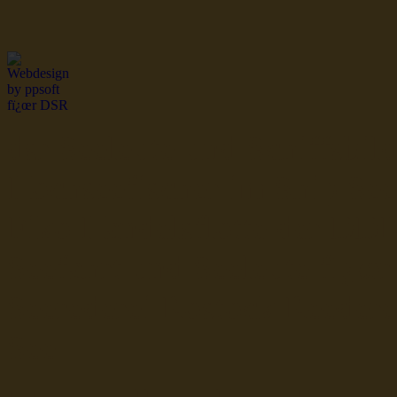
dsr Seeleute und Schiffsbil
Hochseefischer im Ship Se
Fiko Handelsflotte der DD
Seefahrt und Seeleute fï¿œr
Seerederei Rostock Reedere
See