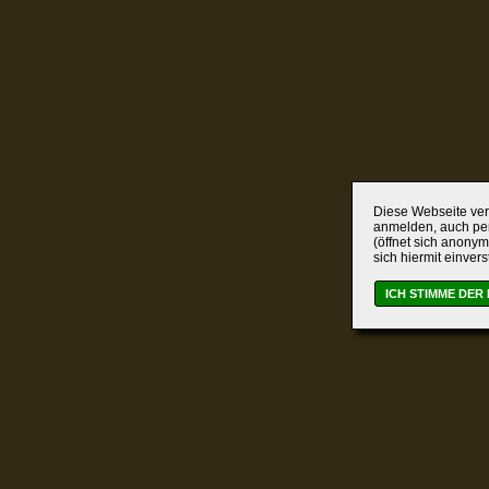
Diese Webseite verw
anmelden, auch per
(öffnet sich anonym
sich hiermit einver