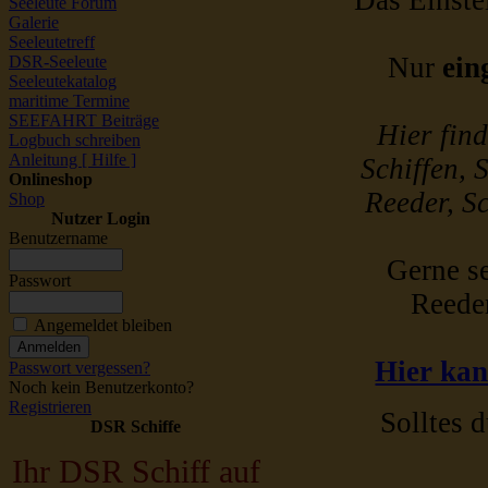
Das Einstel
Seeleute Forum
Galerie
Seeleutetreff
Nur
ein
DSR-Seeleute
Seeleutekatalog
maritime Termine
SEEFAHRT Beiträge
Hier fin
Logbuch schreiben
Anleitung [ Hilfe ]
Schiffen, 
Onlineshop
Reeder, Sc
Shop
Nutzer Login
Benutzername
Gerne se
Passwort
Reede
Angemeldet bleiben
Hier kan
Passwort vergessen?
Noch kein Benutzerkonto?
Registrieren
Solltes d
DSR Schiffe
Ihr DSR Schiff auf