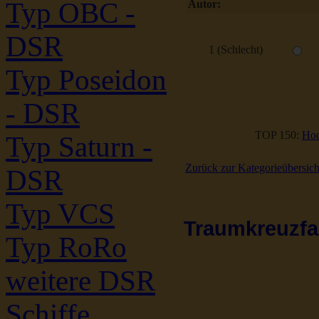
Typ OBC -
Autor:
DSR
1 (Schlecht)
Typ Poseidon
- DSR
TOP 150:
Hoc
Typ Saturn -
Zurück zur Kategorieübersich
DSR
Typ VCS
Traumkreuzfah
Typ RoRo
weitere DSR
Schiffe