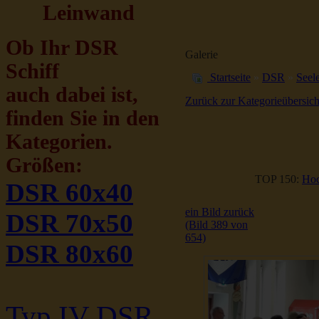
Leinwand
Ob Ihr DSR
Galerie
Schiff
Startseite
»
DSR
»
Seele
auch dabei ist,
Zurück zur Kategorieübersich
finden Sie in den
Kategorien.
Größen:
TOP 150:
Hoc
DSR 60x40
ein Bild zurück
DSR 70x50
(Bild 389 von
654)
DSR 80x60
Typ IV DSR