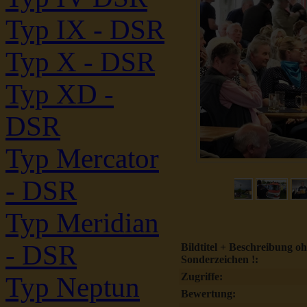
Typ IX - DSR
Typ X - DSR
Typ XD -
DSR
Typ Mercator
- DSR
Typ Meridian
- DSR
Bildtitel + Beschreibung o
Sonderzeichen !:
Zugriffe:
Typ Neptun
Bewertung: