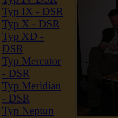
Typ IX - DSR
Typ X - DSR
Typ XD -
DSR
Typ Mercator
- DSR
Typ Meridian
- DSR
Typ Neptun