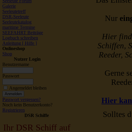
Das Einstel
Seeleute Forum
Galerie
Seeleutetreff
Nur
ein
DSR-Seeleute
Seeleutekatalog
maritime Termine
SEEFAHRT Beiträge
Hier fin
Logbuch schreiben
Anleitung [ Hilfe ]
Schiffen, 
Onlineshop
Reeder, Sc
Shop
Nutzer Login
Benutzername
Gerne se
Passwort
Reede
Angemeldet bleiben
Hier kan
Passwort vergessen?
Noch kein Benutzerkonto?
Registrieren
Solltes d
DSR Schiffe
Ihr DSR Schiff auf