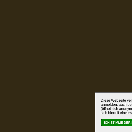
Diese Webseite verw
anmelden, auch per
(öffnet sich anonym
sich hiermit einver