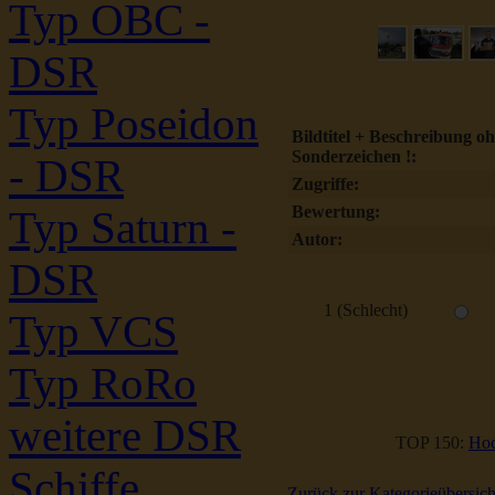
Typ OBC -
DSR
Typ Poseidon
Bildtitel + Beschreibung o
Sonderzeichen !:
- DSR
Zugriffe:
Bewertung:
Typ Saturn -
Autor:
DSR
1 (Schlecht)
Typ VCS
Typ RoRo
weitere DSR
TOP 150:
Hoc
Schiffe
Zurück zur Kategorieübersich