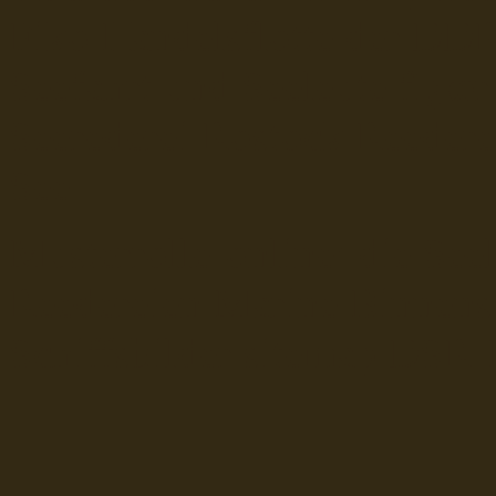
Fiko Handelsflotte der DD
Seefahrt und Seeleute fï¿œr
Seerederei Rostock Reedere
See
Musterrolle-online: die See
Reedereien Marine Binnensc
Schiffsbilder
sitemap DSR-H