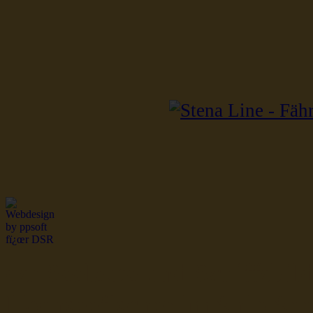
dsr Seeleute und Schiffsbil
Hochseefischer im Ship Se