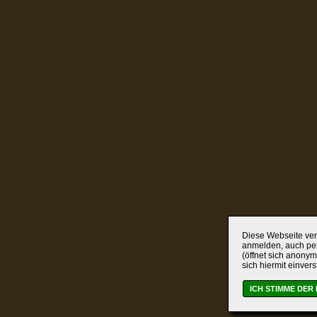
Diese Webseite verw
anmelden, auch per
(öffnet sich anonym
sich hiermit einver