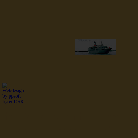
dsr Seeleute und Schiffsbil
Hochseefischer im Ship Se