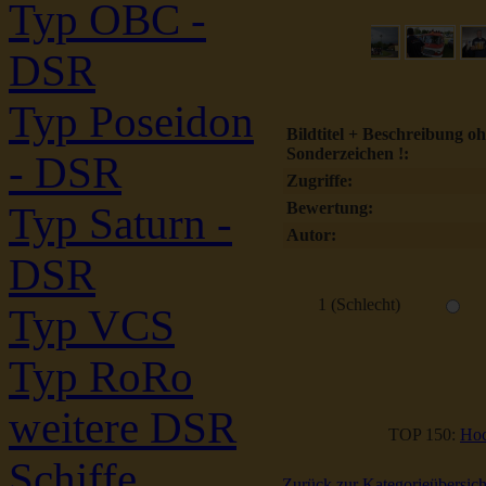
Typ OBC -
DSR
Typ Poseidon
Bildtitel + Beschreibung o
Sonderzeichen !:
- DSR
Zugriffe:
Bewertung:
Typ Saturn -
Autor:
DSR
1 (Schlecht)
Typ VCS
Typ RoRo
weitere DSR
TOP 150:
Hoc
Schiffe
Zurück zur Kategorieübersich