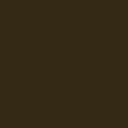
Fiko Handelsflotte der DD
Seefahrt und Seeleute fï¿œr
Seerederei Rostock Reedere
See
Musterrolle-online: die See
Reedereien Marine Binnensc
Schiffsbilder
sitemap DSR-H