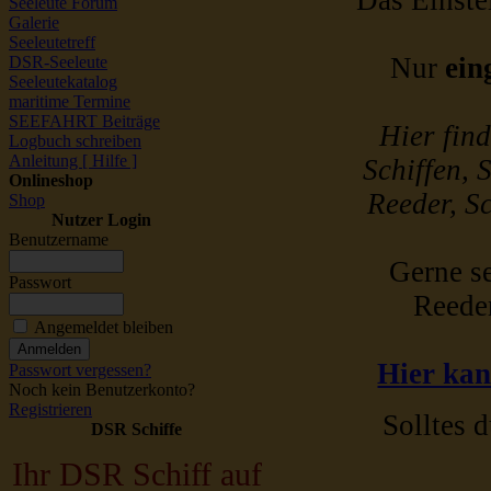
Das Einstel
Seeleute Forum
Galerie
Seeleutetreff
Nur
ein
DSR-Seeleute
Seeleutekatalog
maritime Termine
SEEFAHRT Beiträge
Hier fin
Logbuch schreiben
Anleitung [ Hilfe ]
Schiffen, 
Onlineshop
Reeder, Sc
Shop
Nutzer Login
Benutzername
Gerne se
Passwort
Reede
Angemeldet bleiben
Hier kan
Passwort vergessen?
Noch kein Benutzerkonto?
Registrieren
Solltes d
DSR Schiffe
Ihr DSR Schiff auf