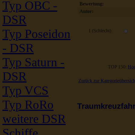
Typ OBC -
Bewertung:
Autor:
DSR
Typ Poseidon
1 (Schlecht)
- DSR
Typ Saturn -
TOP 150:
Hoc
DSR
Zurück zur Kategorieübersich
Typ VCS
Typ RoRo
Traumkreuzfahrt
weitere DSR
Schiffe