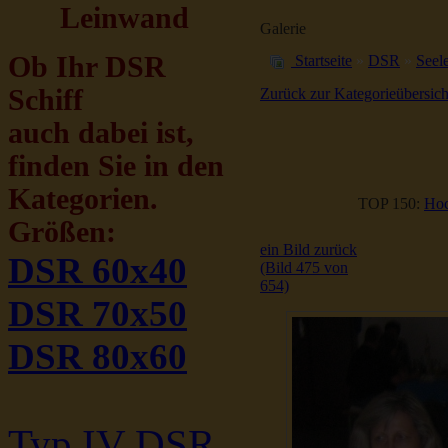
Leinwand
Galerie
Ob Ihr DSR
Startseite
»
DSR
»
Seele
Schiff
Zurück zur Kategorieübersich
auch dabei ist,
finden Sie in den
Kategorien.
TOP 150:
Hoc
Größen:
ein Bild zurück
DSR 60x40
(Bild 475 von
654)
DSR 70x50
DSR 80x60
Typ IV DSR