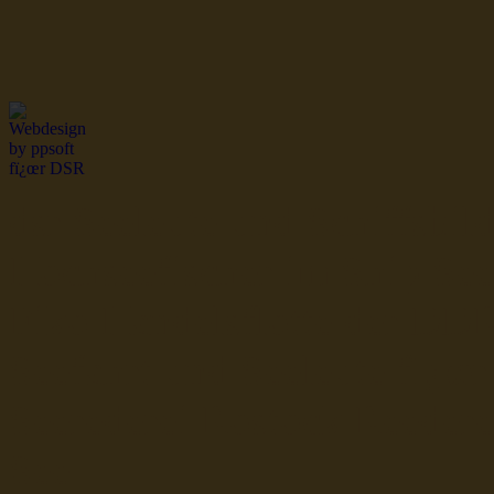
dsr Seeleute und Schiffsbil
Hochseefischer im Ship Se
Fiko Handelsflotte der DD
Seefahrt und Seeleute fï¿œr
Seerederei Rostock Reedere
See