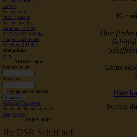
Seeleute Forum
Galerie
Seeleutetreff
Nur
ei
DSR-Seeleute
Seeleutekatalog
maritime Termine
Hier findet
SEEFAHRT Beiträge
Logbuch schreiben
Schiffsf
Anleitung [ Hilfe ]
Schiffsfo
Onlineshop
Shop
Nutzer Login
Gerne sehe
Benutzername
Passwort
Angemeldet bleiben
Hier ka
Passwort vergessen?
Solltes du
Noch kein Benutzerkonto?
Registrieren
DSR Schiffe
Ihr DSR Schiff auf