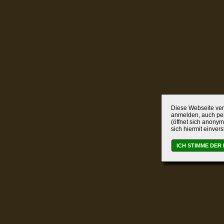
Diese Webseite verw
anmelden, auch per
(öffnet sich anonym
sich hiermit einver