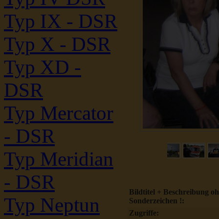
Typ IX - DSR
Typ X - DSR
Typ XD -
DSR
Typ Mercator
- DSR
Typ Meridian
- DSR
Bildtitel + Beschreibung o
Typ Neptun
Sonderzeichen !:
Zugriffe: