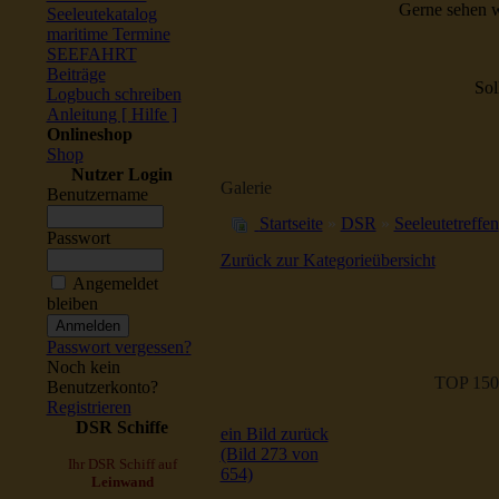
Gerne sehen w
Seeleutekatalog
maritime Termine
SEEFAHRT
Beiträge
Sol
Logbuch schreiben
Anleitung [ Hilfe ]
Onlineshop
Shop
Nutzer Login
Galerie
Benutzername
Startseite
»
DSR
»
Seeleutetreffen
Passwort
Zurück zur Kategorieübersicht
Angemeldet
bleiben
Passwort vergessen?
Noch kein
TOP 150
Benutzerkonto?
Registrieren
DSR Schiffe
ein Bild zurück
(Bild 273 von
Ihr DSR Schiff auf
654)
Leinwand