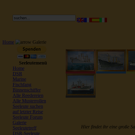
Home
Galerie
Seeleutemenü
Home
DSR
Marine
Fischfang
Binnenschiffer
Alle Reedereien
Alle Musterrollen
Seeleute suchen
auf letzter Reise
Seeleute Forum
Galerie
Hier findet ihr eine große S
Seeleutetreff
DSR-Seeleute