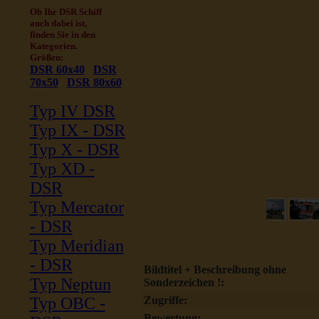
Ob Ihr DSR Schiff
auch dabei ist,
finden Sie in den
Kategorien.
Größen:
DSR 60x40
DSR
70x50
DSR 80x60
Typ IV DSR
Typ IX - DSR
Typ X - DSR
Typ XD -
DSR
Typ Mercator
- DSR
Typ Meridian
- DSR
Bildtitel + Beschreibung ohne
Typ Neptun
Sonderzeichen !:
Typ OBC -
Zugriffe:
Bewertung: