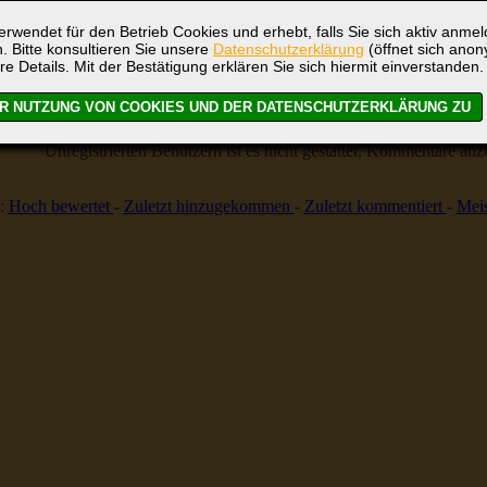
Globus
rwendet für den Betrieb Cookies und erhebt, falls Sie sich aktiv anme
. Bitte konsultieren Sie unsere
Datenschutzerklärung
(öffnet sich ano
re Details. Mit der Bestätigung erklären Sie sich hiermit einverstanden.
Bild-Bewertung
10 (
Kommentare
Unregistrierten Benutzern ist es nicht gestattet, Kommentare anzul
:
Hoch bewertet
-
Zuletzt hinzugekommen
-
Zuletzt kommentiert
-
Meis