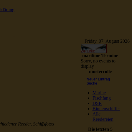
rklärung
e Schiffsbilder
Friday, 07. August 2026
maritime Termine
Sorry, no events to
display
musterrolle
Neuer Eintrag
Suche
Marine
Fischfang
DSR
Binnenschiffer
Alle
Reedereien
chiedener Reeder, Schiffsfotos
Die letzten 5