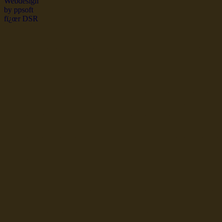
dsr Seeleute und Schiffsbil
Hochseefischer im Ship Se
Fiko Handelsflotte der DD
Seefahrt und Seeleute fï¿œr
Seerederei Rostock Reedere
See
Musterrolle-online: die See
Reedereien Marine Binnensc