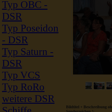
Typ OBC -
DSR
Typ Poseidon
- DSR
Typ Saturn -
DSR
Typ VCS
Typ RoRo
weitere DSR
Schiffe
Bildtitel + Beschreibung o
Sonderzeichen !: