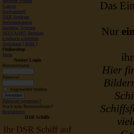
Seeleute Forum
Das Ein
Galerie
Seeleutetreff
DSR-Seeleute
Seeleutekatalog
maritime Termine
Nur
ei
SEEFAHRT Beiträge
Logbuch schreiben
Anleitung [ Hilfe ]
Onlineshop
ih
Shop
Nutzer Login
Benutzername
Hier f
Passwort
Bildern
Angemeldet bleiben
Schi
Passwort vergessen?
Schiffs
Noch kein Benutzerkonto?
Registrieren
DSR Schiffe
vie
Ihr DSR Schiff auf