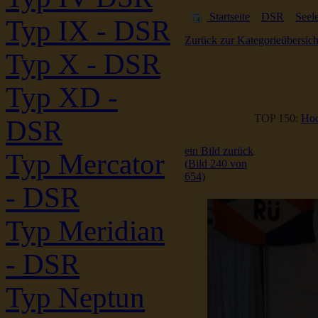
Startseite
»
DSR
»
Seele
Typ IX - DSR
Zurück zur Kategorieübersich
Typ X - DSR
Typ XD -
TOP 150:
Hoc
DSR
ein Bild zurück
Typ Mercator
(Bild 240 von
654)
- DSR
Typ Meridian
- DSR
Typ Neptun