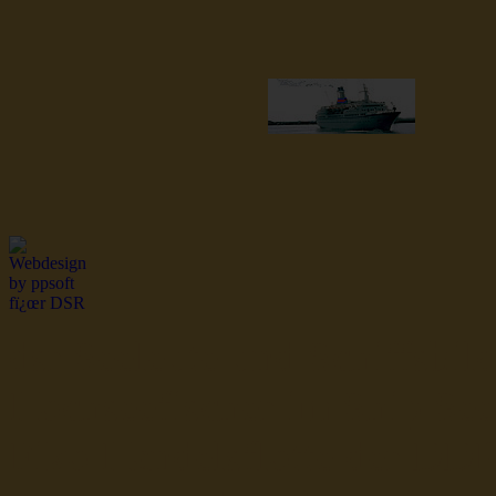
dsr Seeleute und Schiffsbil
Hochseefischer im Ship Se
Fiko Handelsflotte der DD