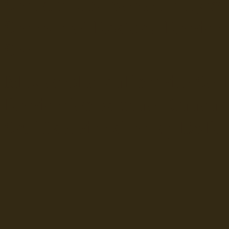
Seefahrt und Seeleute fï¿œr
Seerederei Rostock Reedere
See
Musterrolle-online: die See
Reedereien Marine Binnensc
Schiffsbilder
sitemap DSR-H