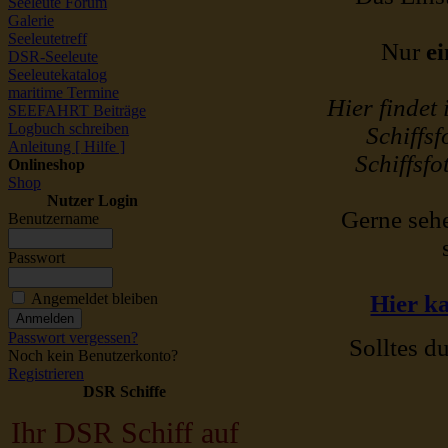
Seeleute Forum
Galerie
Seeleutetreff
Nur
ei
DSR-Seeleute
Seeleutekatalog
maritime Termine
Hier findet
SEEFAHRT Beiträge
Logbuch schreiben
Schiffsf
Anleitung [ Hilfe ]
Schiffsfo
Onlineshop
Shop
Nutzer Login
Gerne sehe
Benutzername
Passwort
Angemeldet bleiben
Hier ka
Passwort vergessen?
Solltes du
Noch kein Benutzerkonto?
Registrieren
DSR Schiffe
Ihr DSR Schiff auf