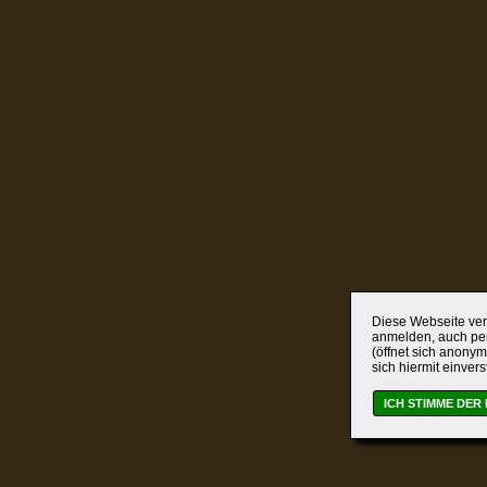
Diese Webseite verw
anmelden, auch per
(öffnet sich anonym
sich hiermit einver