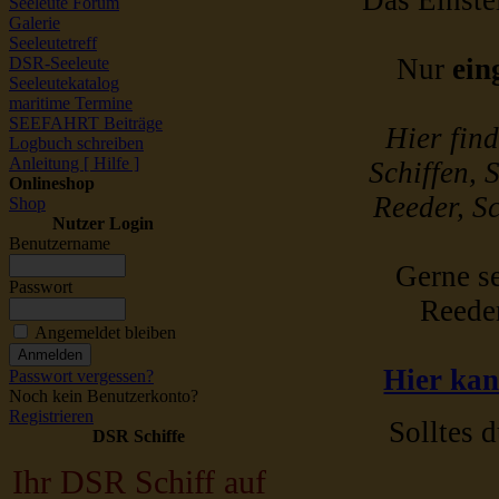
Das Einstel
Seeleute Forum
Galerie
Seeleutetreff
Nur
ein
DSR-Seeleute
Seeleutekatalog
maritime Termine
SEEFAHRT Beiträge
Hier fin
Logbuch schreiben
Anleitung [ Hilfe ]
Schiffen, 
Onlineshop
Reeder, Sc
Shop
Nutzer Login
Benutzername
Gerne se
Passwort
Reede
Angemeldet bleiben
Hier kan
Passwort vergessen?
Noch kein Benutzerkonto?
Registrieren
Solltes d
DSR Schiffe
Ihr DSR Schiff auf