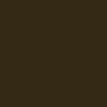
Seefahrt und Seeleute fï¿œr
Seerederei Rostock Reedere
See
Musterrolle-online: die See
Reedereien Marine Binnensc
Schiffsbilder
sitemap DSR-H