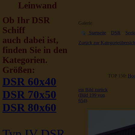
Leinwand
Ob Ihr DSR
Galerie
Schiff
Startseite
»
DSR
»
Seele
auch dabei ist,
Zurück zur Kategorieübersich
finden Sie in den
Kategorien.
Größen:
TOP 150:
Hoc
DSR 60x40
ein Bild zurück
DSR 70x50
(Bild 199 von
654)
DSR 80x60
Typ IV DSR