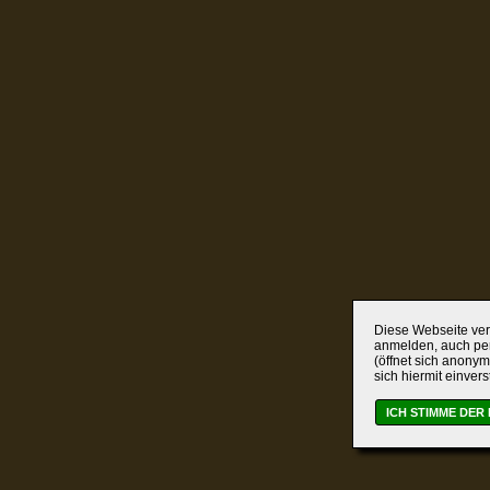
Diese Webseite verw
anmelden, auch per
(öffnet sich anonym
sich hiermit einver