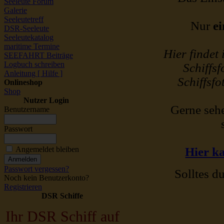
Seeleute Forum
Galerie
Seeleutetreff
Nur
ei
DSR-Seeleute
Seeleutekatalog
maritime Termine
Hier findet
SEEFAHRT Beiträge
Logbuch schreiben
Schiffsf
Anleitung [ Hilfe ]
Schiffsfo
Onlineshop
Shop
Nutzer Login
Gerne sehe
Benutzername
Passwort
Angemeldet bleiben
Hier ka
Passwort vergessen?
Solltes du
Noch kein Benutzerkonto?
Registrieren
DSR Schiffe
Ihr DSR Schiff auf