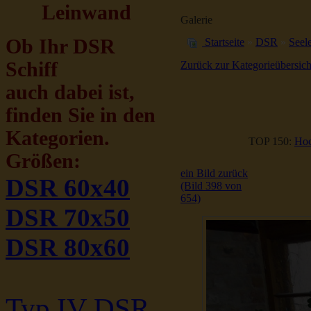
Leinwand
Galerie
Ob Ihr DSR
Startseite
»
DSR
»
Seele
Schiff
Zurück zur Kategorieübersich
auch dabei ist,
finden Sie in den
Kategorien.
TOP 150:
Hoc
Größen:
ein Bild zurück
DSR 60x40
(Bild 398 von
654)
DSR 70x50
DSR 80x60
Typ IV DSR