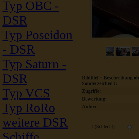
Typ OBC -
DSR
Typ Poseidon
- DSR
Typ Saturn -
DSR
Bildtitel + Beschreibung o
Sonderzeichen !:
Typ VCS
Zugriffe:
Bewertung:
Typ RoRo
Autor:
weitere DSR
1 (Schlecht)
Schiffe