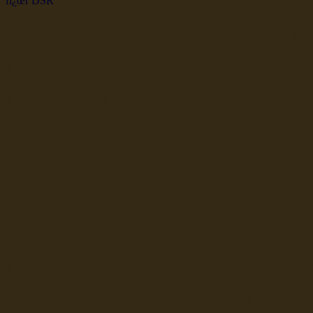
dsr Seeleute und Schiffsbil
Hochseefischer im Ship Se
Fiko Handelsflotte der DD
Seefahrt und Seeleute fï¿œr
Seerederei Rostock Reedere
See
Musterrolle-online: die See
Reedereien Marine Binnensc
Schiffsbilder
sitemap DSR-H