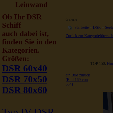
Leinwand
Ob Ihr DSR
Galerie
Schiff
Startseite
»
DSR
»
Seele
auch dabei ist,
Zurück zur Kategorieübersich
finden Sie in den
Kategorien.
Größen:
TOP 150:
Hoc
DSR 60x40
ein Bild zurück
DSR 70x50
(Bild 169 von
654)
DSR 80x60
Typ IV DSR