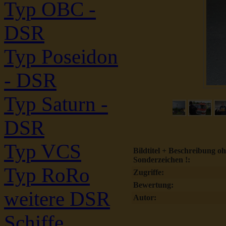
Typ OBC -
DSR
Typ Poseidon
- DSR
Typ Saturn -
DSR
Typ VCS
Bildtitel + Beschreibung o
Sonderzeichen !:
Typ RoRo
Zugriffe:
Bewertung:
weitere DSR
Autor:
Schiffe