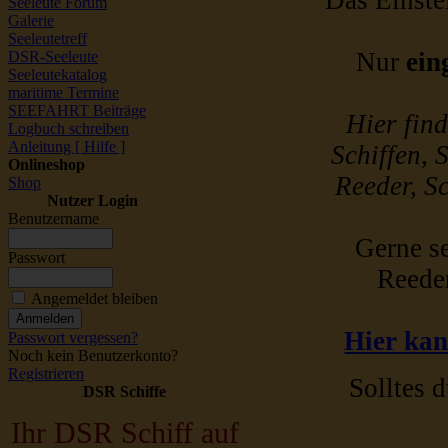
Das Einstel
Seeleute Forum
Galerie
Seeleutetreff
Nur
ein
DSR-Seeleute
Seeleutekatalog
maritime Termine
SEEFAHRT Beiträge
Hier fin
Logbuch schreiben
Anleitung [ Hilfe ]
Schiffen, 
Onlineshop
Reeder, Sc
Shop
Nutzer Login
Benutzername
Gerne se
Passwort
Reede
Angemeldet bleiben
Hier kan
Passwort vergessen?
Noch kein Benutzerkonto?
Registrieren
Solltes d
DSR Schiffe
Ihr DSR Schiff auf