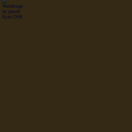
dsr Seeleute und Schiffsbil
Hochseefischer im Ship Se
Fiko Handelsflotte der DD
Seefahrt und Seeleute fï¿œr
Seerederei Rostock Reedere
See
Musterrolle-online: die See
Reedereien Marine Binnensc