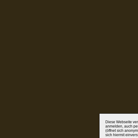
Diese Webseite verw
anmelden, auch per
(öffnet sich anonym
sich hiermit einver