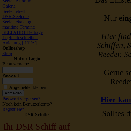
Das Einstel
Seeleute Forum
Galerie
Seeleutetreff
Nur
ein
DSR-Seeleute
Seeleutekatalog
maritime Termine
SEEFAHRT Beiträge
Hier fin
Logbuch schreiben
Anleitung [ Hilfe ]
Schiffen, 
Onlineshop
Reeder, Sc
Shop
Nutzer Login
Benutzername
Gerne se
Passwort
Reede
Angemeldet bleiben
Hier kan
Passwort vergessen?
Noch kein Benutzerkonto?
Registrieren
Solltes d
DSR Schiffe
Ihr DSR Schiff auf