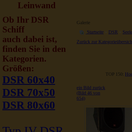
Leinwand
Ob Ihr DSR
Galerie
Schiff
Startseite
»
DSR
»
Seele
auch dabei ist,
Zurück zur Kategorieübersich
finden Sie in den
Kategorien.
Größen:
TOP 150:
Hoc
DSR 60x40
ein Bild zurück
DSR 70x50
(Bild 46 von
654)
DSR 80x60
Typ IV DSR