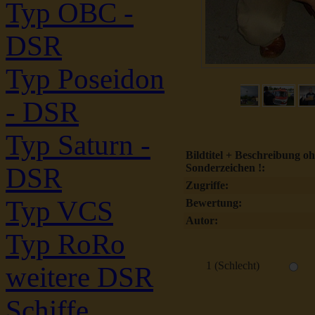
Typ OBC -
DSR
Typ Poseidon
- DSR
Typ Saturn -
Bildtitel + Beschreibung o
Sonderzeichen !:
DSR
Zugriffe:
Typ VCS
Bewertung:
Autor:
Typ RoRo
1 (Schlecht)
weitere DSR
Schiffe