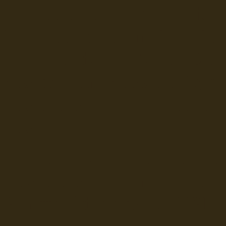
dsr Seeleute und Schiffsbil
Hochseefischer im Ship Se
Fiko Handelsflotte der DD
Seefahrt und Seeleute fï¿œr
Seerederei Rostock Reedere
See
Musterrolle-online: die See
Reedereien Marine Binnensc
Schiffsbilder
sitemap DSR-H