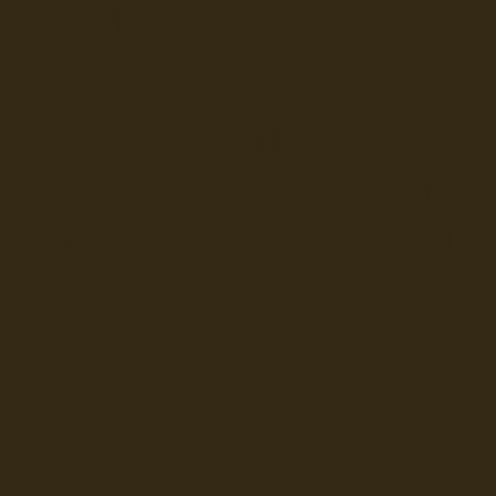
Seerederei Rostock Reedere
See
Musterrolle-online: die See
Reedereien Marine Binnensc
Schiffsbilder
sitemap DSR-H