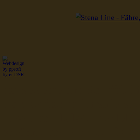
dsr Seeleute und Schiffsbil
Hochseefischer im Ship Se
Fiko Handelsflotte der DD
Seefahrt und Seeleute fï¿œr