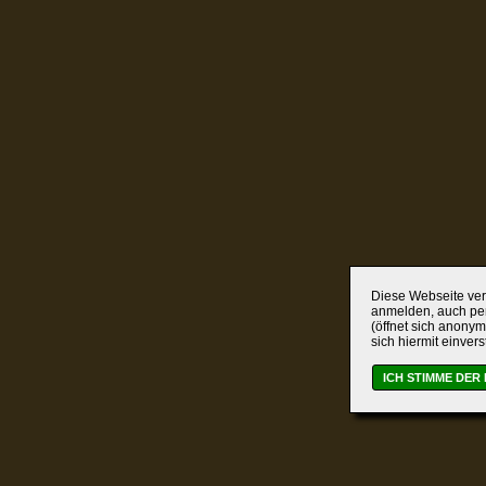
Diese Webseite verw
anmelden, auch per
(öffnet sich anonym
sich hiermit einver