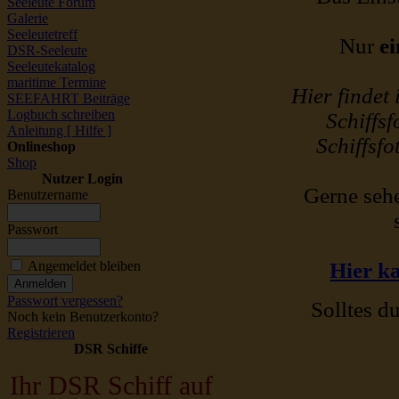
Seeleute Forum
Galerie
Seeleutetreff
Nur
ei
DSR-Seeleute
Seeleutekatalog
maritime Termine
Hier findet
SEEFAHRT Beiträge
Logbuch schreiben
Schiffsf
Anleitung [ Hilfe ]
Schiffsfo
Onlineshop
Shop
Nutzer Login
Gerne sehe
Benutzername
Passwort
Angemeldet bleiben
Hier ka
Passwort vergessen?
Solltes du
Noch kein Benutzerkonto?
Registrieren
DSR Schiffe
Ihr DSR Schiff auf