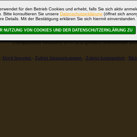
Globus
rwendet für den Betrieb Cookies und erhebt, falls Sie sich aktiv anme
. Bitte konsultieren Sie unsere
Datenschutzerklärung
(öffnet sich ano
re Details. Mit der Bestätigung erklären Sie sich hiermit einverstanden.
Bild-Bewertung
10 (
Kommentare
Unregistrierten Benutzern ist es nicht gestattet, Kommentare anzul
:
Hoch bewertet
-
Zuletzt hinzugekommen
-
Zuletzt kommentiert
-
Meis