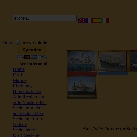
Home
Galerie
Seeleutemenü
Home
DSR
Marine
Fischfang
Binnenschiffer
Alle Reedereien
Alle Musterrollen
Seeleute suchen
auf letzter Reise
Seeleute Forum
Galerie
Hier findet ihr eine große S
Seeleutetreff
DSR-Seeleute