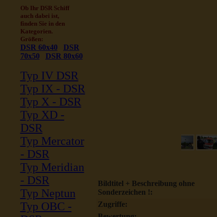
Ob Ihr DSR Schiff
auch dabei ist,
finden Sie in den
Kategorien.
Größen:
DSR 60x40
DSR
70x50
DSR 80x60
Typ IV DSR
Typ IX - DSR
Typ X - DSR
Typ XD -
DSR
Typ Mercator
- DSR
Typ Meridian
- DSR
Bildtitel + Beschreibung ohne
Typ Neptun
Sonderzeichen !:
Typ OBC -
Zugriffe:
Bewertung: