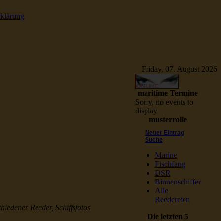
rklärung
e Schiffsbilder
Friday, 07. August 2026
maritime Termine
Sorry, no events to
display
musterrolle
Neuer Eintrag
Suche
Marine
Fischfang
DSR
Binnenschiffer
Alle
Reedereien
chiedener Reeder, Schiffsfotos
Die letzten 5