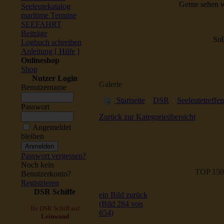
Gerne sehen w
Seeleutekatalog
maritime Termine
SEEFAHRT
Beiträge
Sol
Logbuch schreiben
Anleitung [ Hilfe ]
Onlineshop
Shop
Nutzer Login
Galerie
Benutzername
Startseite
»
DSR
»
Seeleutetreffen
Passwort
Zurück zur Kategorieübersicht
Angemeldet
bleiben
Passwort vergessen?
Noch kein
TOP 150
Benutzerkonto?
Registrieren
DSR Schiffe
ein Bild zurück
(Bild 284 von
Ihr DSR Schiff auf
654)
Leinwand