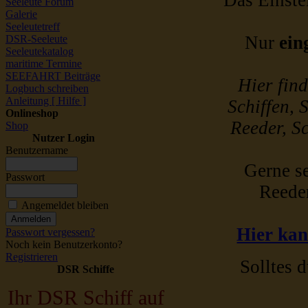
Das Einstel
Seeleute Forum
Galerie
Seeleutetreff
Nur
ein
DSR-Seeleute
Seeleutekatalog
maritime Termine
SEEFAHRT Beiträge
Hier fin
Logbuch schreiben
Anleitung [ Hilfe ]
Schiffen, 
Onlineshop
Reeder, Sc
Shop
Nutzer Login
Benutzername
Gerne se
Passwort
Reede
Angemeldet bleiben
Hier kan
Passwort vergessen?
Noch kein Benutzerkonto?
Registrieren
Solltes d
DSR Schiffe
Ihr DSR Schiff auf