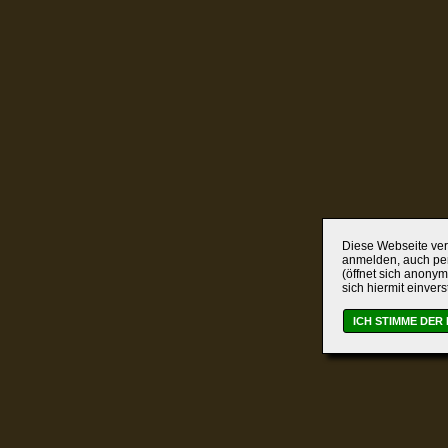
Diese Webseite verw
anmelden, auch per
(öffnet sich anonym
sich hiermit einver