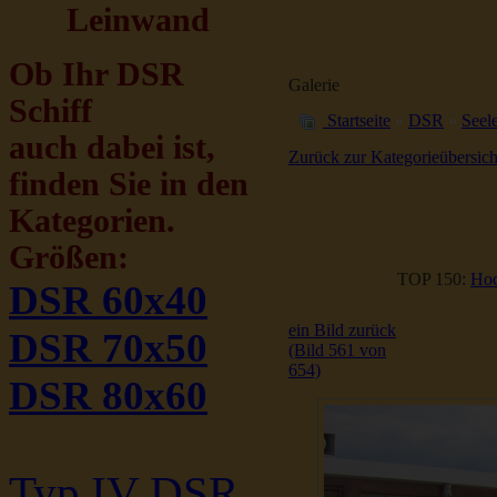
Leinwand
Ob Ihr DSR
Galerie
Schiff
Startseite
»
DSR
»
Seele
auch dabei ist,
Zurück zur Kategorieübersich
finden Sie in den
Kategorien.
Größen:
TOP 150:
Hoc
DSR 60x40
ein Bild zurück
DSR 70x50
(Bild 561 von
654)
DSR 80x60
Typ IV DSR