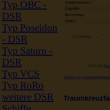
Typ OBC -
Sonderzeichen !:
Zugriffe:
DSR
Bewertung:
Autor:
Typ Poseidon
- DSR
1 (Schlecht)
Typ Saturn -
DSR
TOP 150:
Hoc
Typ VCS
Zurück zur Kategorieübersich
Typ RoRo
weitere DSR
Traumkreuzfah
Schiffe