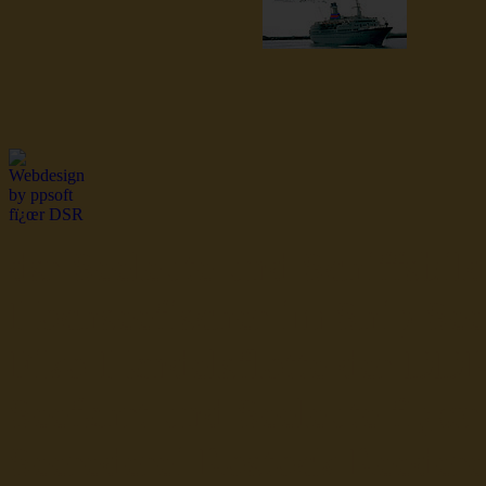
dsr Seeleute und Schiffsbil
Hochseefischer im Ship Se
Fiko Handelsflotte der DD
Seefahrt und Seeleute fï¿œr
Seerederei Rostock Reedere