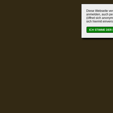
Diese Webseite verw
anmelden, auch per
(öffnet sich anonym
sich hiermit einver