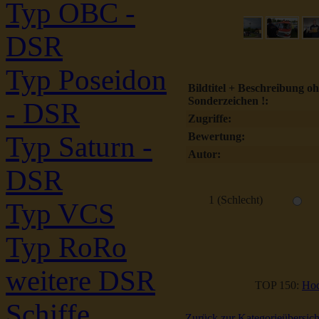
Typ OBC -
DSR
Typ Poseidon
Bildtitel + Beschreibung o
Sonderzeichen !:
- DSR
Zugriffe:
Bewertung:
Typ Saturn -
Autor:
DSR
1 (Schlecht)
Typ VCS
Typ RoRo
weitere DSR
TOP 150:
Hoc
Schiffe
Zurück zur Kategorieübersich