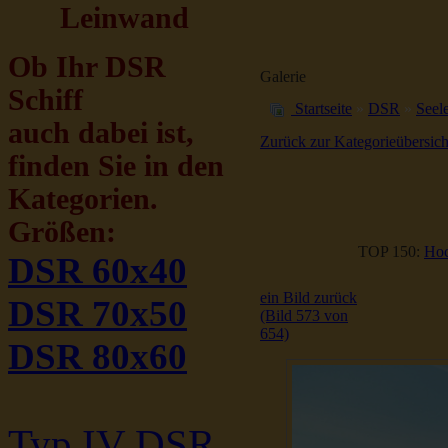
Leinwand
Ob Ihr DSR
Galerie
Schiff
Startseite
»
DSR
»
Seele
auch dabei ist,
Zurück zur Kategorieübersich
finden Sie in den
Kategorien.
Größen:
TOP 150:
Hoc
DSR 60x40
ein Bild zurück
DSR 70x50
(Bild 573 von
654)
DSR 80x60
Typ IV DSR