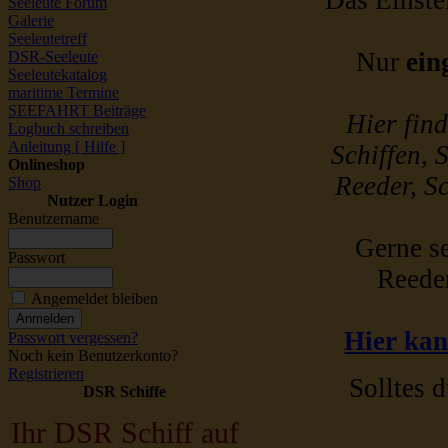
Das Einstel
Seeleute Forum
Galerie
Seeleutetreff
Nur
ein
DSR-Seeleute
Seeleutekatalog
maritime Termine
SEEFAHRT Beiträge
Hier fin
Logbuch schreiben
Anleitung [ Hilfe ]
Schiffen, 
Onlineshop
Reeder, Sc
Shop
Nutzer Login
Benutzername
Gerne se
Passwort
Reede
Angemeldet bleiben
Hier kan
Passwort vergessen?
Noch kein Benutzerkonto?
Registrieren
Solltes d
DSR Schiffe
Ihr DSR Schiff auf