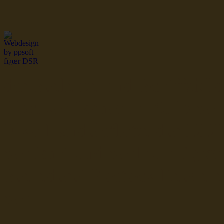
dsr Seeleute und Schiffsbil
Hochseefischer im Ship Se
Fiko Handelsflotte der DD
Seefahrt und Seeleute fï¿œr
Seerederei Rostock Reedere
See