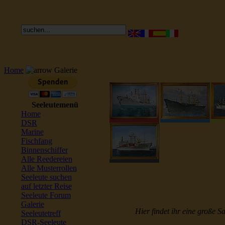
Home
Galerie
Seeleutemenü
Home
DSR
Marine
Fischfang
Binnenschiffer
Alle Reedereien
Alle Musterrollen
Seeleute suchen
auf letzter Reise
Seeleute Forum
Galerie
Hier findet ihr eine große S
Seeleutetreff
DSR-Seeleute