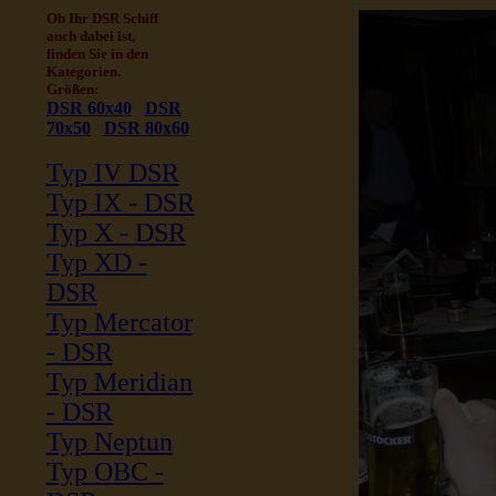
Ob Ihr DSR Schiff
auch dabei ist,
finden Sie in den
Kategorien.
Größen:
DSR 60x40
DSR
70x50
DSR 80x60
Typ IV DSR
Typ IX - DSR
Typ X - DSR
Typ XD -
DSR
Typ Mercator
- DSR
Typ Meridian
- DSR
Typ Neptun
Typ OBC -