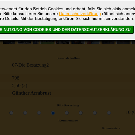
rwendet für den Betrieb Cookies und erhebt, falls Sie sich aktiv anme
. Bitte konsultieren Sie unsere
Datenschutzerklärung
(öffnet sich ano
re Details. Mit der Bestätigung erklären Sie sich hiermit einverstanden.
Bussard-Treffen
07-Die Besatzung2
798
5,50 (2)
Günther Armbrust
Bild-Bewertung
10 (
Kommentare
Kommentare