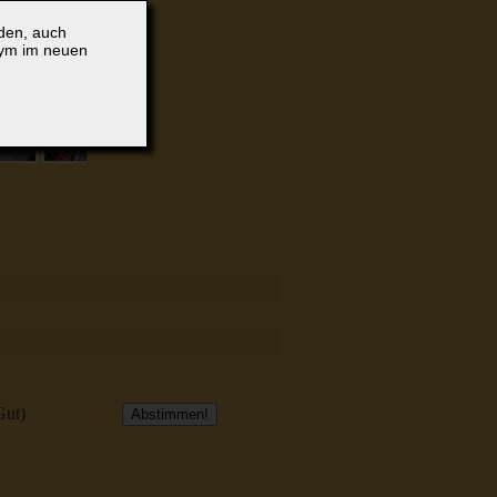
lden, auch
nym im neuen
Gut)