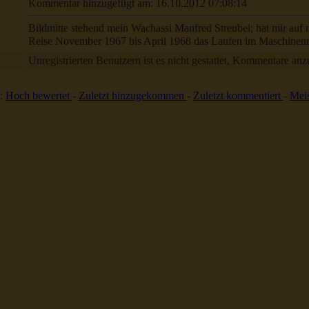
Kommentar hinzugefügt am: 16.10.2012 07:08:14
Bildmitte stehend mein Wachassi Manfred Streubel; hat mir auf 
Reise November 1967 bis April 1968 das Laufen im Maschinen
Unregistrierten Benutzern ist es nicht gestattet, Kommentare anzul
:
Hoch bewertet
-
Zuletzt hinzugekommen
-
Zuletzt kommentiert
-
Meis