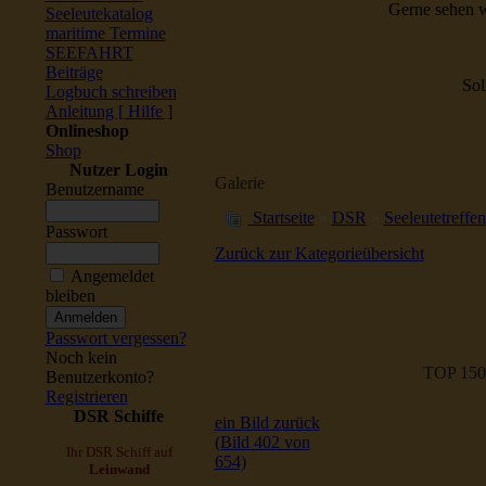
Gerne sehen w
Seeleutekatalog
maritime Termine
SEEFAHRT
Beiträge
Sol
Logbuch schreiben
Anleitung [ Hilfe ]
Onlineshop
Shop
Nutzer Login
Galerie
Benutzername
Startseite
»
DSR
»
Seeleutetreffen
Passwort
Zurück zur Kategorieübersicht
Angemeldet
bleiben
Passwort vergessen?
Noch kein
TOP 150
Benutzerkonto?
Registrieren
DSR Schiffe
ein Bild zurück
(Bild 402 von
Ihr DSR Schiff auf
654)
Leinwand