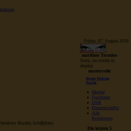
rklärung
e Schiffsbilder
Friday, 07. August 2026
maritime Termine
Sorry, no events to
display
musterrolle
Neuer Eintrag
Suche
Marine
Fischfang
DSR
Binnenschiffer
Alle
Reedereien
chiedener Reeder, Schiffsfotos
Die letzten 5