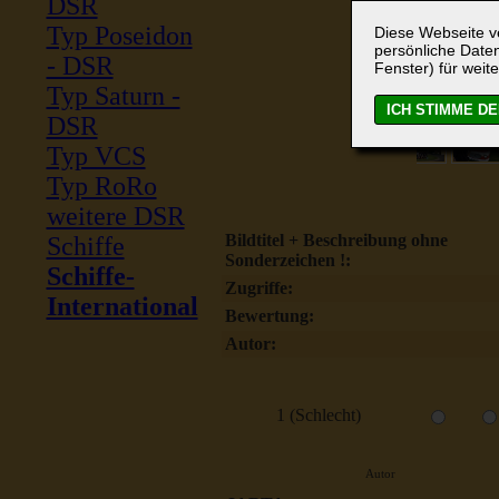
DSR
Typ Poseidon
Diese Webseite ve
persönliche Daten
- DSR
Fenster) für weite
Typ Saturn -
DSR
Typ VCS
Typ RoRo
weitere DSR
Bildtitel + Beschreibung ohne
Schiffe
Sonderzeichen !:
Schiffe-
Zugriffe:
International
Bewertung:
Autor:
1 (Schlecht)
Autor