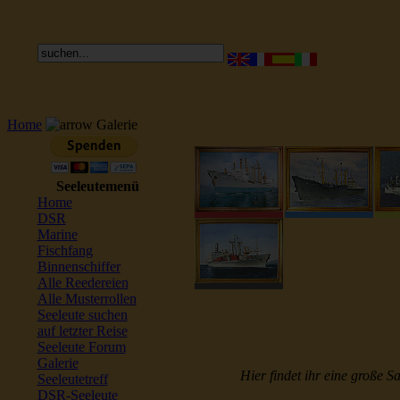
Home
Galerie
Seeleutemenü
Home
DSR
Marine
Fischfang
Binnenschiffer
Alle Reedereien
Alle Musterrollen
Seeleute suchen
auf letzter Reise
Seeleute Forum
Galerie
Hier findet ihr eine große S
Seeleutetreff
DSR-Seeleute