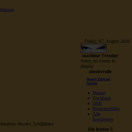
rklärung
e Schiffsbilder
Friday, 07. August 2026
maritime Termine
Sorry, no events to
display
musterrolle
Neuer Eintrag
Suche
Marine
Fischfang
DSR
Binnenschiffer
Alle
Reedereien
chiedener Reeder, Schiffsfotos
Die letzten 5