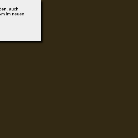
lden, auch
nym im neuen