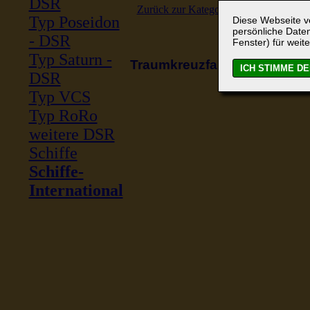
DSR
Zurück zur Kategorieübersicht
Typ Poseidon
Diese Webseite ve
persönliche Daten
- DSR
Fenster) für weite
Typ Saturn -
Traumkreuzfahrten...
DSR
Typ VCS
Typ RoRo
weitere DSR
Schiffe
Schiffe-
International