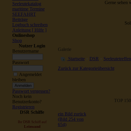
Gerne sehen w
Seeleutekatalog
maritime Termine
SEEFAHRT
Beiträge
Sol
Logbuch schreiben
Anleitung [ Hilfe ]
Onlineshop
Shop
Nutzer Login
Galerie
Benutzername
Startseite
»
DSR
»
Seeleutetreffen
Passwort
Zurück zur Kategorieübersicht
Angemeldet
bleiben
Passwort vergessen?
Noch kein
TOP 150
Benutzerkonto?
Registrieren
DSR Schiffe
ein Bild zurück
(Bild 254 von
Ihr DSR Schiff auf
654)
Leinwand