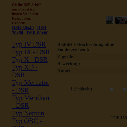
Ob Ihr DSR Schiff
auch dabei ist,
finden Sie in den
Kategorien.
Größen:
DSR 60x40
DSR
70x50
DSR 80x60
Typ IV DSR
Bildtitel + Beschreibung ohne
Sonderzeichen !:
Typ IX - DSR
Zugriffe:
Typ X - DSR
Bewertung:
Typ XD -
Autor:
DSR
Typ Mercator
- DSR
1 (Schlecht)
Typ Meridian
- DSR
Typ Neptun
TOP 150
Typ OBC -