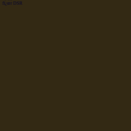
dsr Seeleute und Schiffsbil
Hochseefischer im Ship Se
Fiko Handelsflotte der DD
Seefahrt und Seeleute fï¿œr
Seerederei Rostock Reedere
See
Musterrolle-online: die See
Reedereien Marine Binnensc
Schiffsbilder
sitemap DSR-H