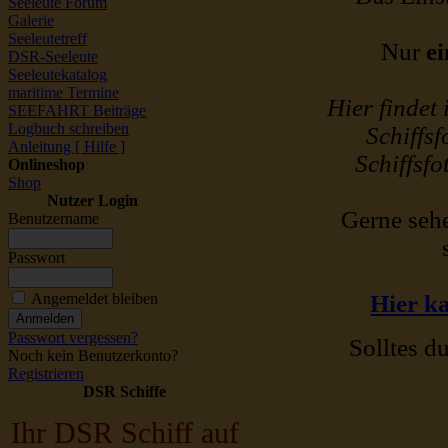
Seeleute Forum
Galerie
Seeleutetreff
Nur
ei
DSR-Seeleute
Seeleutekatalog
maritime Termine
Hier findet
SEEFAHRT Beiträge
Logbuch schreiben
Schiffsf
Anleitung [ Hilfe ]
Schiffsfo
Onlineshop
Shop
Nutzer Login
Gerne sehe
Benutzername
Passwort
Angemeldet bleiben
Hier ka
Passwort vergessen?
Solltes du
Noch kein Benutzerkonto?
Registrieren
DSR Schiffe
Ihr DSR Schiff auf