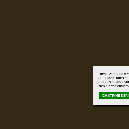
Diese Webseite verw
anmelden, auch per
(öffnet sich anonym
sich hiermit einver