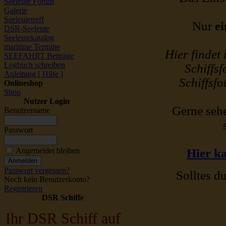
Seeleute Forum
Galerie
Seeleutetreff
Nur
ei
DSR-Seeleute
Seeleutekatalog
maritime Termine
Hier findet
SEEFAHRT Beiträge
Logbuch schreiben
Schiffsf
Anleitung [ Hilfe ]
Schiffsfo
Onlineshop
Shop
Nutzer Login
Gerne sehe
Benutzername
Passwort
Angemeldet bleiben
Hier ka
Passwort vergessen?
Solltes du
Noch kein Benutzerkonto?
Registrieren
DSR Schiffe
Ihr DSR Schiff auf