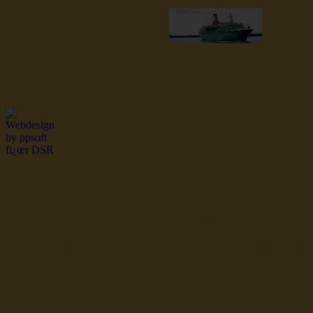
dsr Seeleute und Schiffsbil
Hochseefischer im Ship Se
Fiko Handelsflotte der DD
Seefahrt und Seeleute fï¿œr
Seerederei Rostock Reedere