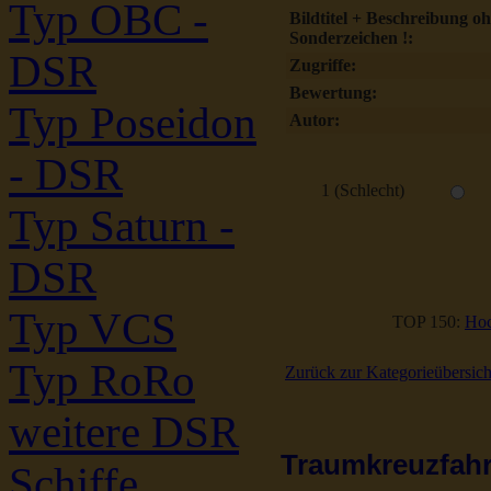
Typ OBC -
Bildtitel + Beschreibung o
Sonderzeichen !:
DSR
Zugriffe:
Bewertung:
Typ Poseidon
Autor:
- DSR
1 (Schlecht)
Typ Saturn -
DSR
Typ VCS
TOP 150:
Hoc
Typ RoRo
Zurück zur Kategorieübersich
weitere DSR
Traumkreuzfahrt
Schiffe