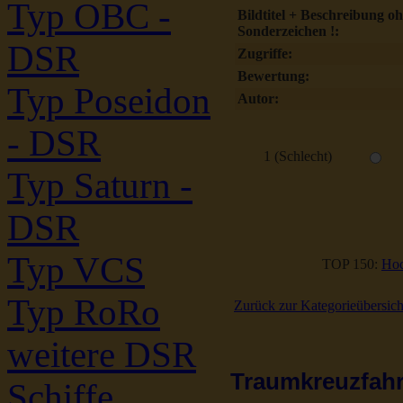
Typ OBC -
Bildtitel + Beschreibung o
Sonderzeichen !:
DSR
Zugriffe:
Bewertung:
Typ Poseidon
Autor:
- DSR
1 (Schlecht)
Typ Saturn -
DSR
Typ VCS
TOP 150:
Hoc
Typ RoRo
Zurück zur Kategorieübersich
weitere DSR
Traumkreuzfahrt
Schiffe