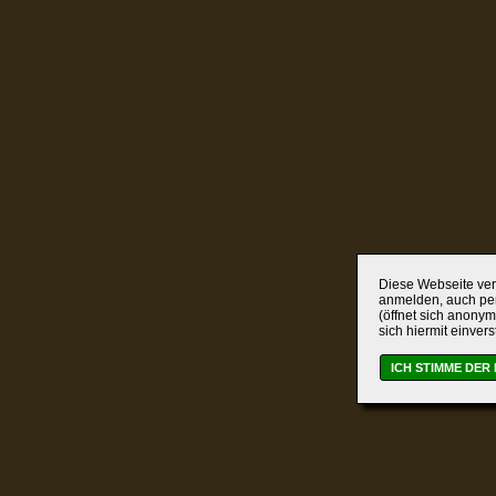
Diese Webseite verw
anmelden, auch per
(öffnet sich anonym
sich hiermit einver