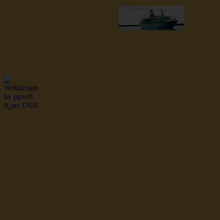
dsr Seeleute und Schiffsbil
Hochseefischer im Ship Se
Fiko Handelsflotte der DD
Seefahrt und Seeleute fï¿œr
Seerederei Rostock Reedere