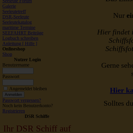
Seeleute Forum
Galerie
Seeleutetreff
Nur
ei
DSR-Seeleute
Seeleutekatalog
maritime Termine
Hier findet
SEEFAHRT Beiträge
Logbuch schreiben
Schiffsf
Anleitung [ Hilfe ]
Schiffsfo
Onlineshop
Shop
Nutzer Login
Gerne sehe
Benutzername
Passwort
Angemeldet bleiben
Hier ka
Passwort vergessen?
Solltes du
Noch kein Benutzerkonto?
Registrieren
DSR Schiffe
Ihr DSR Schiff auf