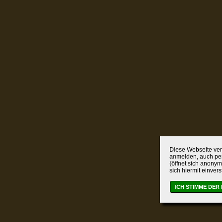
Diese Webseite verw
anmelden, auch per
(öffnet sich anonym
sich hiermit einver