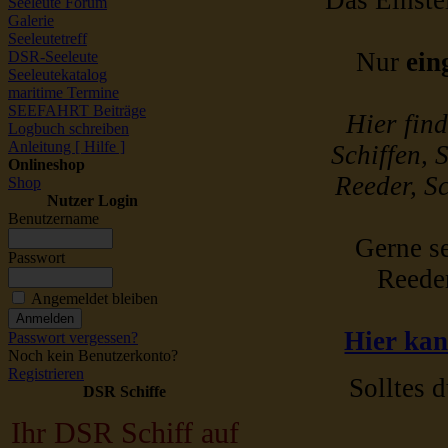
Das Einstel
Seeleute Forum
Galerie
Seeleutetreff
Nur
ein
DSR-Seeleute
Seeleutekatalog
maritime Termine
SEEFAHRT Beiträge
Hier fin
Logbuch schreiben
Anleitung [ Hilfe ]
Schiffen, 
Onlineshop
Reeder, Sc
Shop
Nutzer Login
Benutzername
Gerne se
Passwort
Reede
Angemeldet bleiben
Hier kan
Passwort vergessen?
Noch kein Benutzerkonto?
Registrieren
Solltes d
DSR Schiffe
Ihr DSR Schiff auf