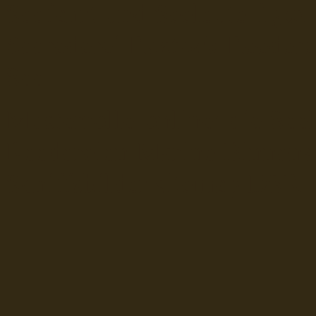
Seefahrt und Seeleute fï¿œr
Seerederei Rostock Reedere
See
Musterrolle-online: die See
Reedereien Marine Binnensc
Schiffsbilder
sitemap DSR-H