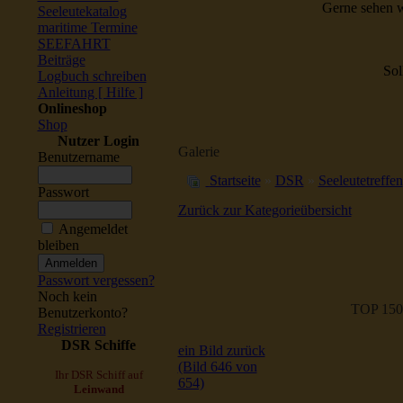
Gerne sehen w
Seeleutekatalog
maritime Termine
SEEFAHRT
Beiträge
Sol
Logbuch schreiben
Anleitung [ Hilfe ]
Onlineshop
Shop
Nutzer Login
Galerie
Benutzername
Startseite
»
DSR
»
Seeleutetreffen
Passwort
Zurück zur Kategorieübersicht
Angemeldet
bleiben
Passwort vergessen?
Noch kein
TOP 150
Benutzerkonto?
Registrieren
DSR Schiffe
ein Bild zurück
(Bild 646 von
Ihr DSR Schiff auf
654)
Leinwand