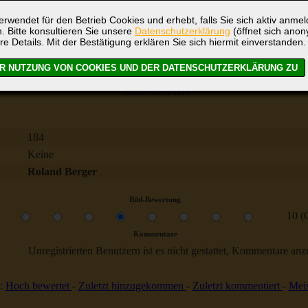
rwendet für den Betrieb Cookies und erhebt, falls Sie sich aktiv anme
. Bitte konsultieren Sie unsere
Datenschutzerklärung
(öffnet sich ano
re Details. Mit der Bestätigung erklären Sie sich hiermit einverstanden.
Sommertreffen 2013
184
Keine
Roland Berger
Bild-Bewertung
10 (
Kommentare
Unregistrierten Benutzern ist es nicht gestattet, Kommentare anzul
:
Hoch bewertet
-
Zuletzt hinzugekommen
-
Zuletzt kommentiert
-
Meis