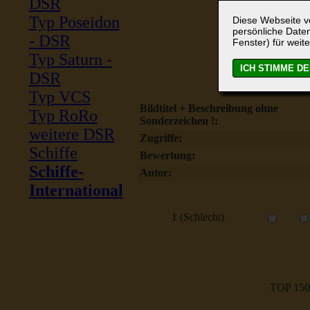
DSR
Typ Poseidon
Diese Webseite ve
persönliche Daten
- DSR
Fenster) für weite
Typ Saturn -
DSR
Typ VCS
Bildtitel + Beschreibung ohne
Typ RoRo
Sonderzeichen !:
weitere DSR
Zugriffe:
Schiffe
Bewertung:
Schiffe-
Autor:
International
1 (Schlecht)
TOP 150