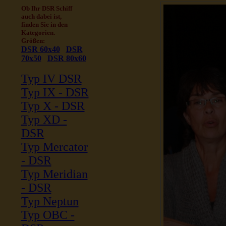
Ob Ihr DSR Schiff
auch dabei ist,
finden Sie in den
Kategorien.
Größen:
DSR 60x40
DSR
70x50
DSR 80x60
Typ IV DSR
Typ IX - DSR
Typ X - DSR
Typ XD -
DSR
Typ Mercator
- DSR
Typ Meridian
- DSR
Typ Neptun
Typ OBC -