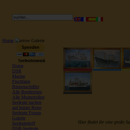
Home
Galerie
Seeleutemenü
Home
DSR
Marine
Fischfang
Binnenschiffer
Alle Reedereien
Alle Musterrollen
Seeleute suchen
auf letzter Reise
Seeleute Forum
Galerie
Hier findet ihr eine große S
Seeleutetreff
DSR-Seeleute