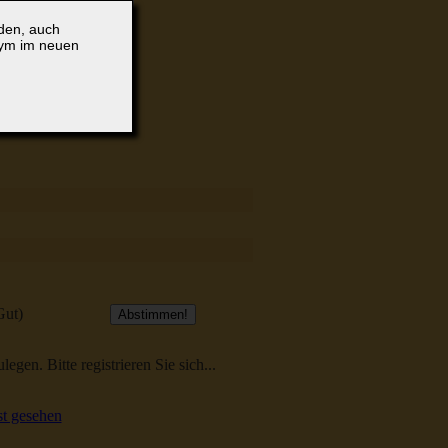
lden, auch
nym im neuen
Gut)
egen. Bitte registrieren Sie sich...
t gesehen