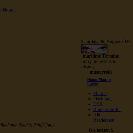
rklärung
e Schiffsbilder
Saturday, 08. August 2026
maritime Termine
Sorry, no events to
display
musterrolle
Neuer Eintrag
Suche
Marine
Fischfang
DSR
Binnenschiffer
Alle
Reedereien
chiedener Reeder, Schiffsfotos
Die letzten 5